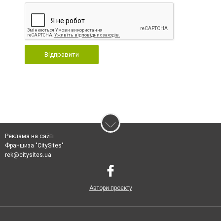
Відправити
Реклама на сайті
Франшиза "CitySites"
rek@citysites.ua
Автори проєкту