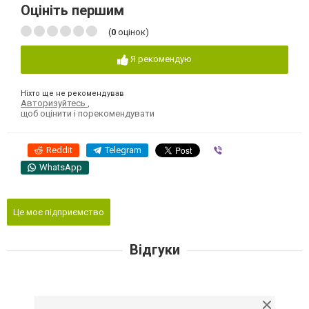
Оцініть першим
(
0
оцінок)
Я рекомендую
Ніхто ще не рекомендував
Авторизуйтесь
,
щоб оцінити і порекомендувати
Reddit
Telegram
Viber
WhatsApp
Це моє підприємство
Відгуки