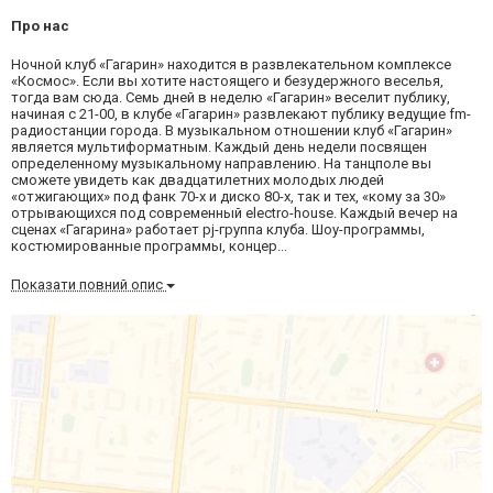
Про нас
Ночной клуб «Гагарин» находится в развлекательном комплексе
«Космос». Если вы хотите настоящего и безудержного веселья,
тогда вам сюда. Семь дней в неделю «Гагарин» веселит публику,
начиная с 21-00, в клубе «Гагарин» развлекают публику ведущие fm-
радиостанции города. В музыкальном отношении клуб «Гагарин»
является мультиформатным. Каждый день недели посвящен
определенному музыкальному направлению. На танцполе вы
сможете увидеть как двадцатилетних молодых людей
«отжигающих» под фанк 70-х и диско 80-х, так и тех, «кому за 30»
отрывающихся под современный electro-house. Каждый вечер на
сценах «Гагарина» работает pj-группа клуба. Шоу-программы,
костюмированные программы, концер...
Показати повний опис