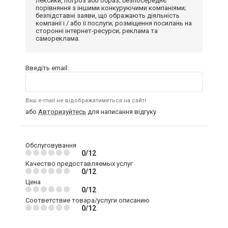
лексики, погроз або образ; безпосереднє
порівняння з іншими конкуруючими компаніями;
безпідставні заяви, що ображають діяльність
компанії і / або її послуги; розміщення посилань на
сторонні інтернет-ресурси; реклама та
самореклама.
Введіть email:
Ваш e-mail не відображатиметься на сайті
або
Авторизуйтесь
для написання відгуку
Обслуговування
0/12
Качество предоставляемых услуг
0/12
Цена
0/12
Соответствие товара/услуги описанию
0/12