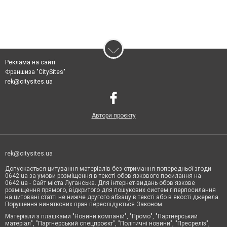
Реклама на сайті
Франшиза "CitySites"
rek@citysites.ua
Автори проєкту
rek@citysites.ua
Допускається цитування матеріалів без отримання попередньої згоди
0642.ua за умови розміщення в тексті обов'язкового посилання на
0642.ua - Сайт міста Луганська. Для інтернет-видань обов'язкове
розміщення прямого, відкритого для пошукових систем гіперпосилання
на цитовані статті не нижче другого абзацу в тексті або в якості джерела.
Порушення виняткових прав переслідується Законом.
Матеріали з плашками "Новини компаній", "Промо", "Партнерський
матеріал", "Партнерський спецпроєкт", "Політичні новини", "Пресреліз",