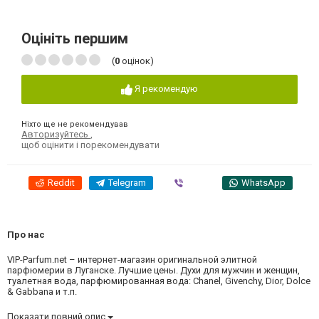
Оцініть першим
(
0
оцінок)
Я рекомендую
Ніхто ще не рекомендував
Авторизуйтесь
,
щоб оцінити і порекомендувати
Reddit
Telegram
Viber
WhatsApp
Про нас
VIP-Parfum.net – интернет-магазин оригинальной элитной
парфюмерии в Луганске. Лучшие цены. Духи для мужчин и женщин,
туалетная вода, парфюмированная вода: Chanel, Givenchy, Dior, Dolce
& Gabbana и т.п.
Показати повний опис