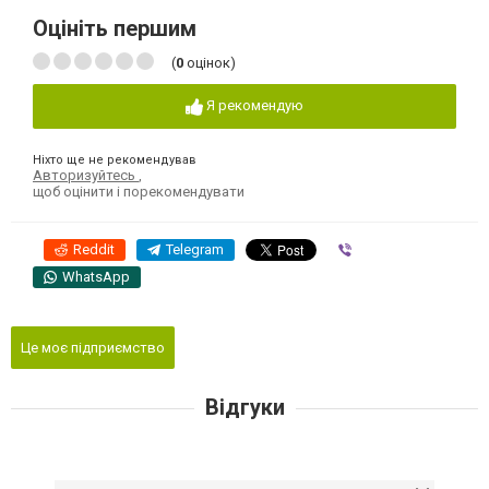
Оцініть першим
(
0
оцінок)
Я рекомендую
Ніхто ще не рекомендував
Авторизуйтесь
,
щоб оцінити і порекомендувати
Reddit
Telegram
Viber
WhatsApp
Це моє підприємство
Відгуки