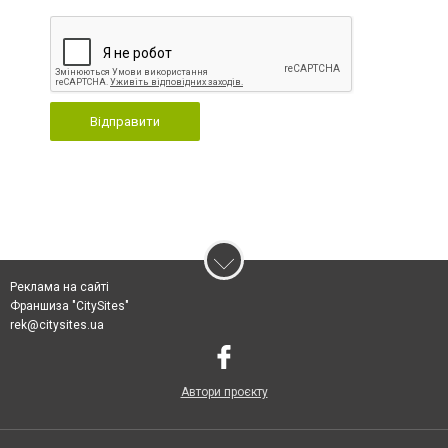
Відправити
Реклама на сайті
Франшиза "CitySites"
rek@citysites.ua
Автори проєкту