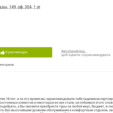
ды, 149, оф. 304, 1 эт
Авторизуйтесь
,
Я рекомендую
щоб оцінити і порекомендувати
омендував
лее 18 лет, и за это время мы зарекомендовали себя надежным партне
постоянных клиентов и некоторые из них стали, не побоимся этого сло
подобрать, а Вы сможете приобрести туры на любой вкус, бюджет, в л
ать Вас высочайшим уровнем обслуживания и комфортным отдыхом, с