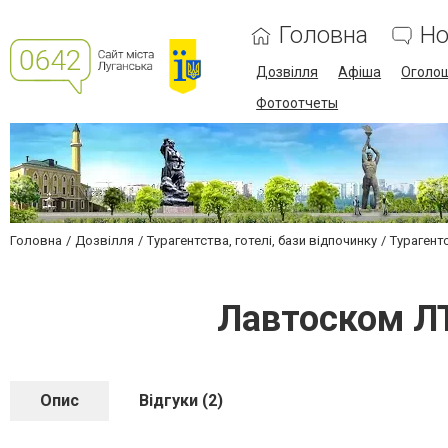
Головна
Но
Дозвілля
Афіша
Оголо
Фотоотчеты
Головна
Дозвілля
Турагентства, готелі, бази відпочинку
Турагент
Лавтоском ЛТ
Опис
Відгуки (2)