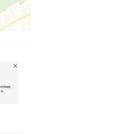
ніями;
та