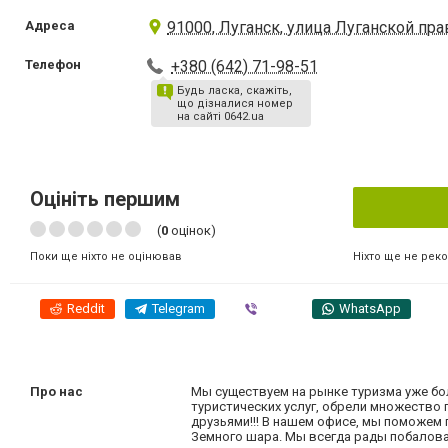
Адреса
91000, Луганск, улица Луганской прав
Телефон
+380 (642) 71-98-51
Будь ласка, скажіть,
що дізналися номер
на сайті 0642.ua
Оцініть першим
(
0
оцінок)
Ніхто ще не рек
Поки ще ніхто не оцінював
Reddit
Telegram
Viber
WhatsApp
Про нас
Мы существуем на рынке туризма уже бо
туристических услуг, обрели множество 
друзьями!!! В нашем офисе, мы поможем 
Земного шара. Мы всегда рады побалов