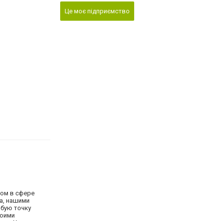
Це моє підприємство
ром в сфере
ва, нашими
юбую точку
воими