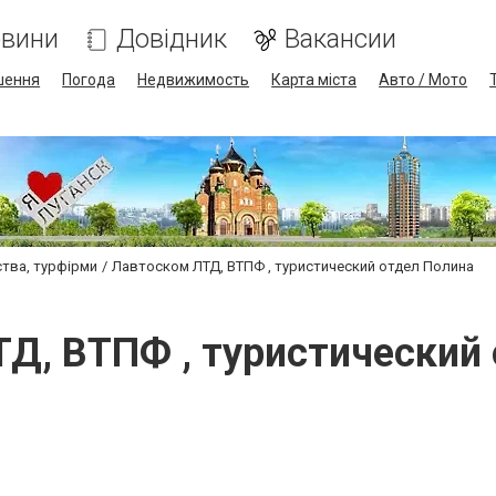
вини
Довідник
Вакансии
шення
Погода
Недвижимость
Карта міста
Авто / Мото
ства, турфірми
Лавтоском ЛТД, ВТПФ , туристический отдел Полина
Д, ВТПФ , туристический