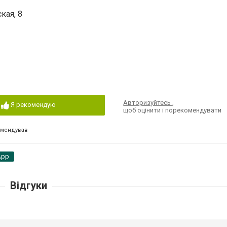
кая, 8
Авторизуйтесь
,
Я рекомендую
щоб оцінити і порекомендувати
омендував
App
Відгуки