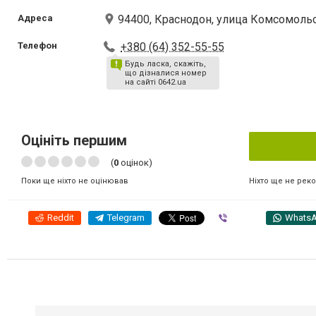
Адреса
94400, Краснодон, улица Комсомольс
Телефон
+380 (64) 352-55-55
Будь ласка, скажіть,
що дізналися номер
на сайті 0642.ua
Оцініть першим
(
0
оцінок)
Ніхто ще не рек
Поки ще ніхто не оцінював
Reddit
Telegram
Viber
Whats