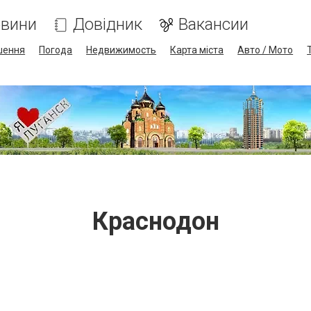
вини
Довідник
Вакансии
шення
Погода
Недвижимость
Карта міста
Авто / Мото
Краснодон