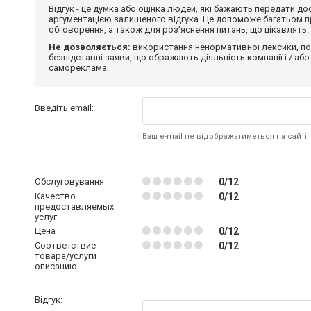
Відгук - це думка або оцінка людей, які бажають передати 
аргументацією залишеного відгука. Це допоможе багатьом пр
обговорення, а також для роз'яснення питань, що цікавлять.
Не дозволяється:
використання ненормативної лексики, по
безпідставні заяви, що ображають діяльність компанії і / або
самореклама.
Введіть email:
Ваш e-mail не відображатиметься на сайті
Обслуговування
0/12
Качество
0/12
предоставляемых
услуг
Цена
0/12
Соответствие
0/12
товара/услуги
описанию
Відгук: