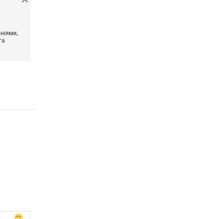
ніями;
та