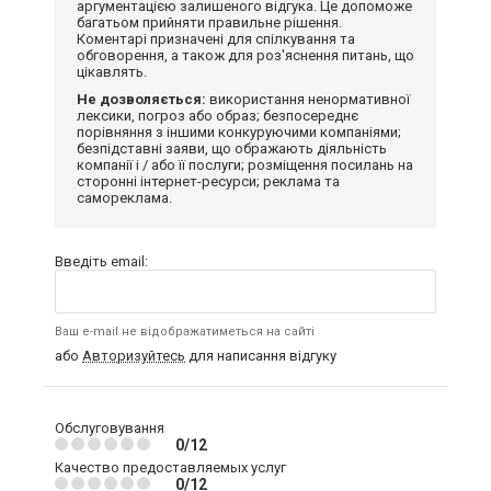
аргументацією залишеного відгука. Це допоможе
багатьом прийняти правильне рішення.
Коментарі призначені для спілкування та
обговорення, а також для роз'яснення питань, що
цікавлять.
Не дозволяється:
використання ненормативної
лексики, погроз або образ; безпосереднє
порівняння з іншими конкуруючими компаніями;
безпідставні заяви, що ображають діяльність
компанії і / або її послуги; розміщення посилань на
сторонні інтернет-ресурси; реклама та
самореклама.
Введіть email:
Ваш e-mail не відображатиметься на сайті
або
Авторизуйтесь
для написання відгуку
Обслуговування
0/12
Качество предоставляемых услуг
0/12