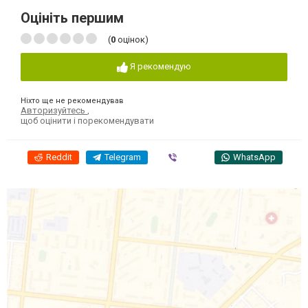
Оцініть першим
(
0
оцінок)
Я рекомендую
Ніхто ще не рекомендував
Авторизуйтесь
,
щоб оцінити і порекомендувати
Reddit
Telegram
Viber
WhatsApp