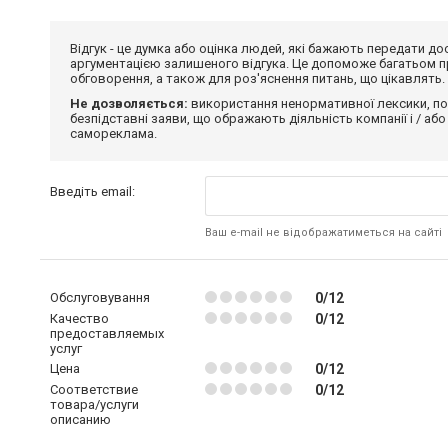
Відгук - це думка або оцінка людей, які бажають передати 
аргументацією залишеного відгука. Це допоможе багатьом пр
обговорення, а також для роз'яснення питань, що цікавлять.
Не дозволяється:
використання ненормативної лексики, по
безпідставні заяви, що ображають діяльність компанії і / або
самореклама.
Введіть email:
Ваш e-mail не відображатиметься на сайті
Обслуговування
0/12
Качество
0/12
предоставляемых
услуг
Цена
0/12
Соответствие
0/12
товара/услуги
описанию