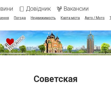
вини
Довідник
Вакансии
шення
Погода
Недвижимость
Карта міста
Авто / Мото
Советская