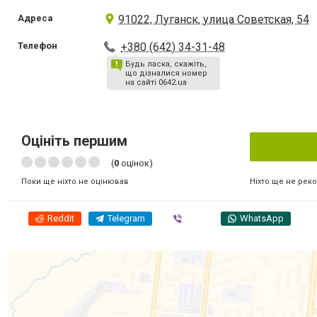
Адреса
91022, Луганск, улица Советская, 54
Телефон
+380 (642) 34-31-48
Будь ласка, скажіть,
що дізналися номер
на сайті 0642.ua
Оцініть першим
(
0
оцінок)
Ніхто ще не рек
Поки ще ніхто не оцінював
Reddit
Telegram
Viber
WhatsApp