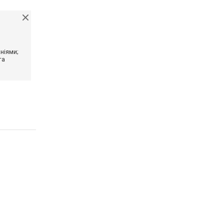
ніями;
та