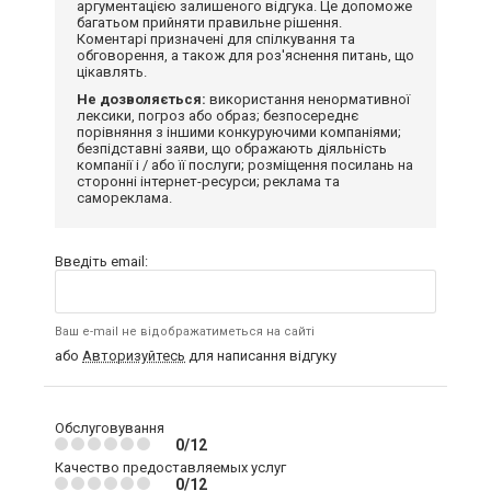
аргументацією залишеного відгука. Це допоможе
багатьом прийняти правильне рішення.
Коментарі призначені для спілкування та
обговорення, а також для роз'яснення питань, що
цікавлять.
Не дозволяється:
використання ненормативної
лексики, погроз або образ; безпосереднє
порівняння з іншими конкуруючими компаніями;
безпідставні заяви, що ображають діяльність
компанії і / або її послуги; розміщення посилань на
сторонні інтернет-ресурси; реклама та
самореклама.
Введіть email:
Ваш e-mail не відображатиметься на сайті
або
Авторизуйтесь
для написання відгуку
Обслуговування
0/12
Качество предоставляемых услуг
0/12