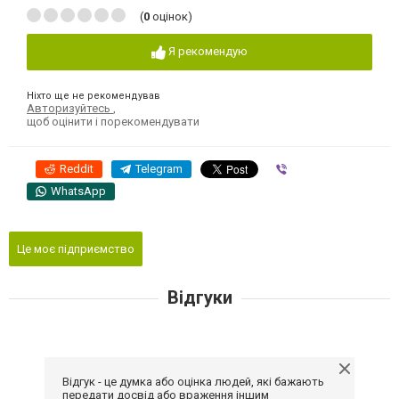
(
0
оцінок)
Я рекомендую
Ніхто ще не рекомендував
Авторизуйтесь
,
щоб оцінити і порекомендувати
Reddit
Telegram
Viber
WhatsApp
Це моє підприємство
Відгуки
Відгук - це думка або оцінка людей, які бажають
передати досвід або враження іншим