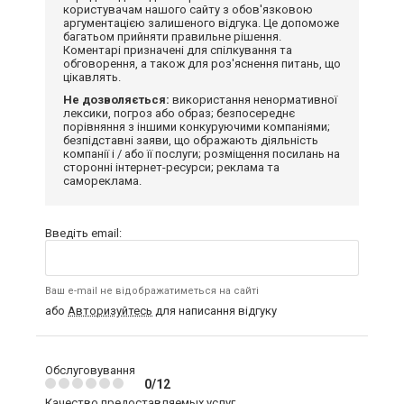
користувачам нашого сайту з обов'язковою
аргументацією залишеного відгука. Це допоможе
багатьом прийняти правильне рішення.
Коментарі призначені для спілкування та
обговорення, а також для роз'яснення питань, що
цікавлять.
Не дозволяється:
використання ненормативної
лексики, погроз або образ; безпосереднє
порівняння з іншими конкуруючими компаніями;
безпідставні заяви, що ображають діяльність
компанії і / або її послуги; розміщення посилань на
сторонні інтернет-ресурси; реклама та
самореклама.
Введіть email:
Ваш e-mail не відображатиметься на сайті
або
Авторизуйтесь
для написання відгуку
Обслуговування
0/12
Качество предоставляемых услуг