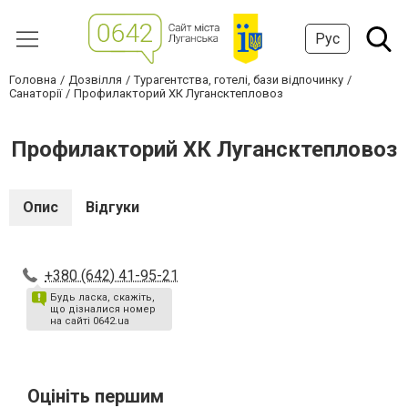
Рус
Головна
Дозвілля
Турагентства, готелі, бази відпочинку
Санаторії
Профилакторий ХК Лугансктепловоз
Профилакторий ХК Лугансктепловоз
Опис
Відгуки
+380 (642) 41-95-21
Будь ласка, скажіть,
що дізналися номер
на сайті 0642.ua
Оцініть першим