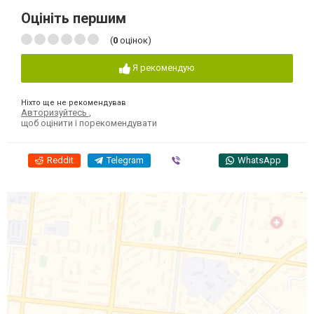
Оцініть першим
(
0
оцінок)
Я рекомендую
Ніхто ще не рекомендував
Авторизуйтесь
,
щоб оцінити і порекомендувати
Reddit
Telegram
Viber
WhatsApp