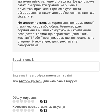
аргументацією залишеного відгука. Це допоможе
багатьом прийняти правильне рішення.
Коментарі призначені для спілкування та
обговорення, а також для роз'яснення питань, що
цікавлять.
Не дозволяється:
використання ненормативної
лексики, погроз або образ; безпосереднє
порівняння з іншими конкуруючими компаніями;
безпідставні заяви, що ображають діяльність
компанії і / або її послуги; розміщення посилань на
сторонні інтернет-ресурси; реклама та
самореклама.
Введіть email:
Ваш e-mail не відображатиметься на сайті
або
Авторизуйтесь
для написання відгуку
Обслуговування
0/12
Качество предоставляемых услуг
0/12