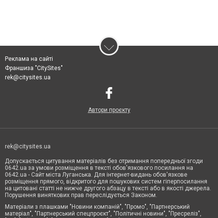
Реклама на сайті
Франшиза "CitySites"
rek@citysites.ua
Автори проєкту
rek@citysites.ua
Допускається цитування матеріалів без отримання попередньої згоди
0642.ua за умови розміщення в тексті обов'язкового посилання на
0642.ua - Сайт міста Луганська. Для інтернет-видань обов'язкове
розміщення прямого, відкритого для пошукових систем гіперпосилання
на цитовані статті не нижче другого абзацу в тексті або в якості джерела.
Порушення виняткових прав переслідується Законом.
Матеріали з плашками "Новини компаній", "Промо", "Партнерський
матеріал", "Партнерський спецпроєкт", "Політичні новини", "Пресреліз",