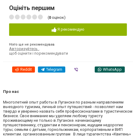
Оцініть першим
(
0
оцінок)
Я рекомендую
Ніхто ще не рекомендував
Авторизуйтесь
,
щоб оцінити і порекомендувати
Reddit
Telegram
Viber
WhatsApp
Про нас
Многолетний опыт работы в Луганске по разным направлениям
выездного туризма, личный опыт путешествий - позволяет нам
твердо и уверенно назвать себя профессионалами в туристическом
бизнесе. Свое внимание мы уделяем любому туристу
проживающему не только в Луганске. начинающему
путешественнику, студентам и пенсионерам, ищущим недорогие
туры; семьям с детьми, горнолыжникам, корпоративным и ВИП
клиентам. организованным группам В лице турагентства «Квитень»