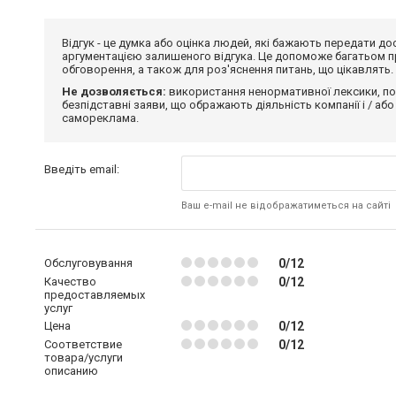
Відгук - це думка або оцінка людей, які бажають передати 
аргументацією залишеного відгука. Це допоможе багатьом пр
обговорення, а також для роз'яснення питань, що цікавлять.
Не дозволяється:
використання ненормативної лексики, по
безпідставні заяви, що ображають діяльність компанії і / або
самореклама.
Введіть email:
Ваш e-mail не відображатиметься на сайті
Обслуговування
0/12
Качество
0/12
предоставляемых
услуг
Цена
0/12
Соответствие
0/12
товара/услуги
описанию