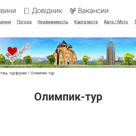
вини
Довідник
Вакансии
шення
Погода
Недвижимость
Карта міста
Авто / Мото
ства, турфірми
Олимпик-тур
Олимпик-тур