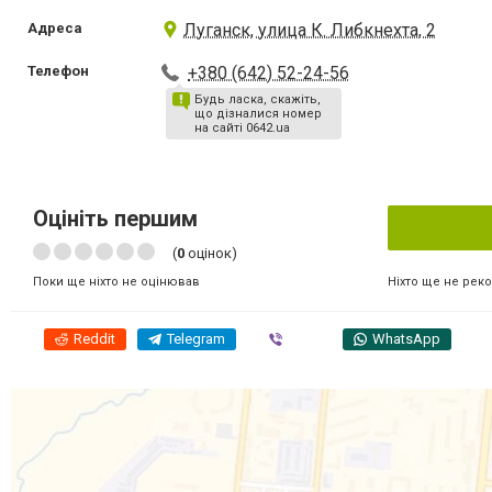
Адреса
Луганск, улица К. Либкнехта, 2
Телефон
+380 (642) 52-24-56
Будь ласка, скажіть,
що дізналися номер
на сайті 0642.ua
Оцініть першим
(
0
оцінок)
Ніхто ще не рек
Поки ще ніхто не оцінював
Reddit
Telegram
Viber
WhatsApp