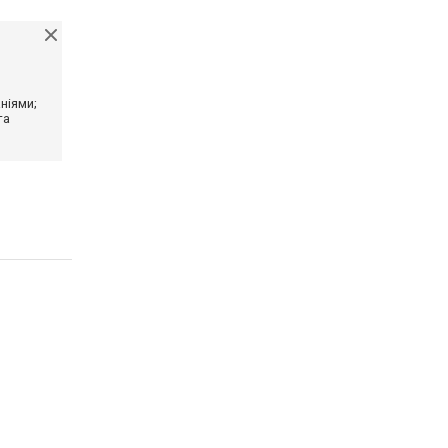
ніями;
та