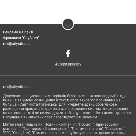
Реклама на сайті
Франшиза "CitySites"
rek@citysites.ua
Автори проєкту
rek@citysites.ua
Допускається цитування матеріалів без отримання попередньої згоди
0642.ua за умови розміщення в тексті обов'язкового посилання на
0642.ua - Сайт міста Луганська. Для інтернет-видань обов'язкове
розміщення прямого, відкритого для пошукових систем гіперпосилання
на цитовані статті не нижче другого абзацу в тексті або в якості джерела.
Порушення виняткових прав переслідується Законом.
Матеріали з плашками "Новини компаній", "Промо", "Партнерський
матеріал", "Партнерський спецпроєкт", "Політичні новини", "Пресреліз",
"PR", "Офіційно", "Політична реклама" публікуються на правах реклами.