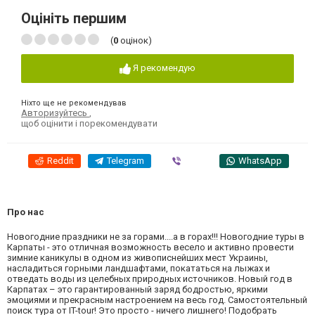
Оцініть першим
(
0
оцінок)
Я рекомендую
Ніхто ще не рекомендував
Авторизуйтесь
,
щоб оцінити і порекомендувати
Reddit
Telegram
Viber
WhatsApp
Про нас
Новогодние праздники не за горами....а в горах!!! Новогодние туры в
Карпаты - это отличная возможность весело и активно провести
зимние каникулы в одном из живописнейших мест Украины,
насладиться горными ландшафтами, покататься на лыжах и
отведать воды из целебных природных источников. Новый год в
Карпатах – это гарантированный заряд бодростью, яркими
эмоциями и прекрасным настроением на весь год. Самостоятельный
поиск тура от IT-tour! Это просто - ничего лишнего! Подобрать