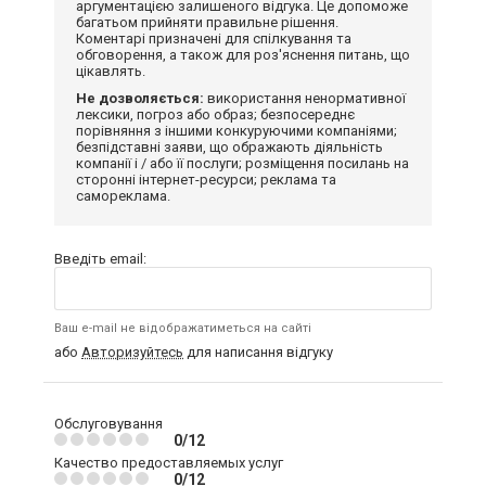
аргументацією залишеного відгука. Це допоможе
багатьом прийняти правильне рішення.
Коментарі призначені для спілкування та
обговорення, а також для роз'яснення питань, що
цікавлять.
Не дозволяється:
використання ненормативної
лексики, погроз або образ; безпосереднє
порівняння з іншими конкуруючими компаніями;
безпідставні заяви, що ображають діяльність
компанії і / або її послуги; розміщення посилань на
сторонні інтернет-ресурси; реклама та
самореклама.
Введіть email:
Ваш e-mail не відображатиметься на сайті
або
Авторизуйтесь
для написання відгуку
Обслуговування
0/12
Качество предоставляемых услуг
0/12