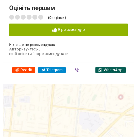
Оцініть першим
(
0
оцінок)
Я рекомендую
Ніхто ще не рекомендував
Авторизуйтесь
,
щоб оцінити і порекомендувати
Reddit
Telegram
Viber
WhatsApp