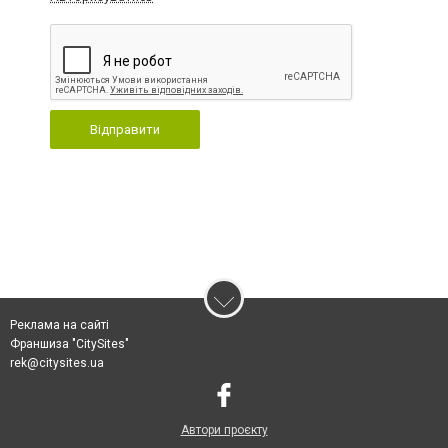
Відправити
Реклама на сайті
Франшиза "CitySites"
rek@citysites.ua
Автори проєкту