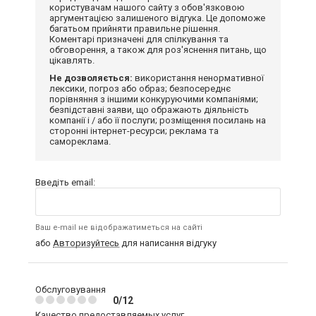
користувачам нашого сайту з обов'язковою
аргументацією залишеного відгука. Це допоможе
багатьом прийняти правильне рішення.
Коментарі призначені для спілкування та
обговорення, а також для роз'яснення питань, що
цікавлять.
Не дозволяється:
використання ненормативної
лексики, погроз або образ; безпосереднє
порівняння з іншими конкуруючими компаніями;
безпідставні заяви, що ображають діяльність
компанії і / або її послуги; розміщення посилань на
сторонні інтернет-ресурси; реклама та
самореклама.
Введіть email:
Ваш e-mail не відображатиметься на сайті
або
Авторизуйтесь
для написання відгуку
Обслуговування
0/12
Качество предоставляемых услуг