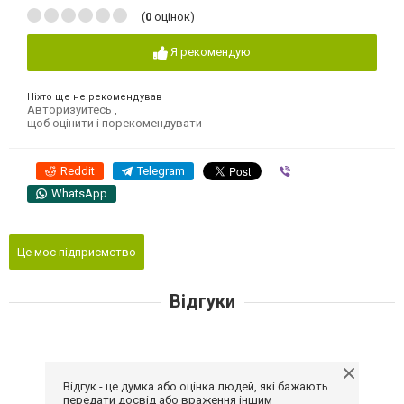
(
0
оцінок)
Я рекомендую
Ніхто ще не рекомендував
Авторизуйтесь
,
щоб оцінити і порекомендувати
Reddit
Telegram
Viber
WhatsApp
Це моє підприємство
Відгуки
Відгук - це думка або оцінка людей, які бажають
передати досвід або враження іншим