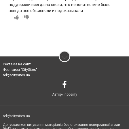
поддержки всегда на связи, что непонятно мне было
всегда всё объясняли и подсказывали.
0
0
Реклама на сайті
Франшиза "CitySites"
rek@citysites.ua
Автори проєкту
rek@citysites.ua
Допускається цитування матеріалів без отримання попередньої згоди
0642.ua за умови розміщення в тексті обов'язкового посилання на