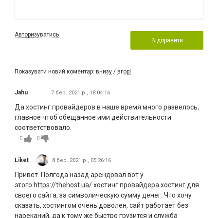
Авторизуватись
Відправити
Показувати новий коментар:
внизу
/
вгорі
Jahu
7 бер. 2021 р., 18:04:16
Да хостинг провайдеров в наше время много развелось,
главное чтоб обещанное ими действительности
соответствовало.
0
0
Liket
8 бер. 2021 р., 05:26:16
Привет. Полгода назад арендовал вот у
этого https://thehost.ua/ хостинг провайдера хостинг для
своего сайта, за символическую сумму денег. Что хочу
сказать, хостингом очень доволен, сайт работает без
нареканий, да к тому же быстро грузится и служба