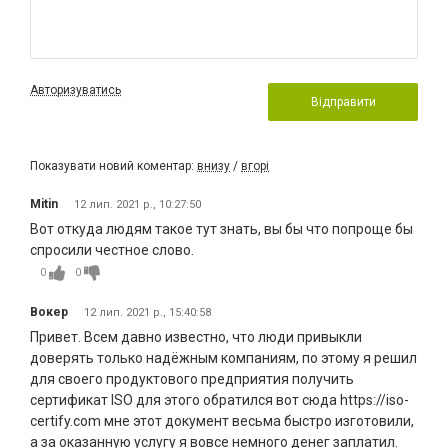
Авторизуватись
Відправити
Показувати новий коментар:
внизу
/
вгорі
Mitin
12 лип. 2021 р., 10:27:50
Вот откуда людям такое тут знать, вы бы что попроще бы
спросили честное слово.
0
0
Вокер
12 лип. 2021 р., 15:40:58
Привет. Всем давно известно, что люди привыкли
доверять только надёжным компаниям, по этому я решил
для своего продуктового предприятия получить
сертификат ISO для этого обратился вот сюда https://iso-
certify.com мне этот документ весьма быстро изготовили,
а за оказанную услугу я вовсе немного денег заплатил.