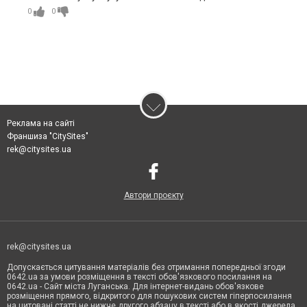
0
0
Реклама на сайті
Франшиза "CitySites"
rek@citysites.ua
Автори проєкту
rek@citysites.ua
Допускається цитування матеріалів без отримання попередньої згоди
0642.ua за умови розміщення в тексті обов'язкового посилання на
0642.ua - Сайт міста Луганська. Для інтернет-видань обов'язкове
розміщення прямого, відкритого для пошукових систем гіперпосилання
на цитовані статті не нижче другого абзацу в тексті або в якості джерела.