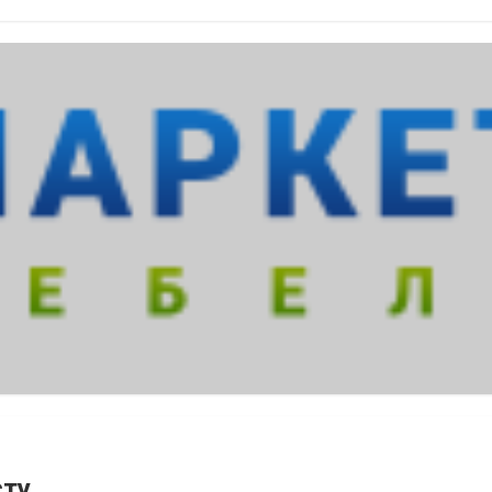
fetto есть раскладные модели для...
сту