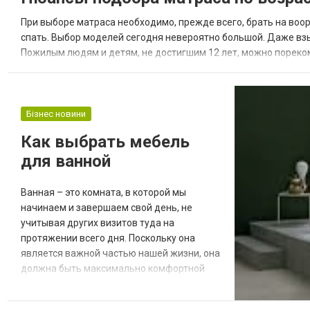
спады, которые наблюдаются сегодня на
При выборе матраса необходимо, прежде всего, брать на воо
мировых рынках. Сре...
спать. Выбор моделей сегодня невероятно большой. Даже вз
Пожилым людям и детям, не достигшим 12 лет, можно порек
наполнитель был надежным и не вызывал аллергической реакц
Бізнес новини
Как выбрать мебель
для ванной
Ванная – это комната, в которой мы
начинаем и завершаем свой день, не
учитывая других визитов туда на
протяжении всего дня. Поскольку она
является важной частью нашей жизни, она
должна быть максимально комфортной
для нас. В этом поможет правильно
подобранная мебель для ванной комнаты: