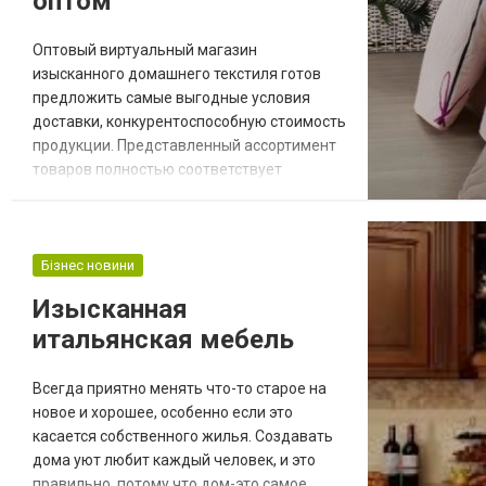
оптом
Оптовый виртуальный магазин
изысканного домашнего текстиля готов
предложить самые выгодные условия
доставки, конкурентоспособную стоимость
продукции. Представленный ассортимент
товаров полностью соответствует
существующим критериям, нормам,
стандартам качества, безопасности.
Износостойкий текстиль для дома оптом –
правильное решение и безошибочный
Бізнес новини
вариант подарка. Это прекрасный шанс
Изысканная
приобрести добротные изделия, которые
итальянская мебель
прослужат долгие годы, неприхотливы...
Всегда приятно менять что-то старое на
новое и хорошее, особенно если это
касается собственного жилья. Создавать
дома уют любит каждый человек, и это
правильно, потому что дом-это самое