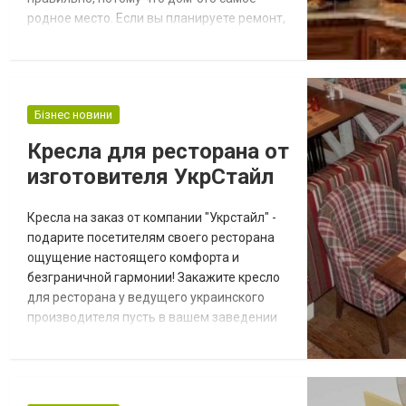
родное место. Если вы планируете ремонт,
и решили обновить мебельную гарнитуру
высокого элитного качества, то вам стоит
обратить внимание на итальянские
изделия. Интернет-магазин шикарной
Бізнес новини
итальянской мебели от фабрики
«Сamelgroup» имеет широкий ассортимент
Кресла для ресторана от
мебели, который м...
изготовителя УкрСтайл
Кресла на заказ от компании "Укрстайл" -
подарите посетителям своего ресторана
ощущение настоящего комфорта и
безграничной гармонии! Закажите кресло
для ресторана у ведущего украинского
производителя пусть в вашем заведении
будет создан тот интерьер, который
поможет посетителям расслабиться и
получить максимум удовольствия от
проведенного в заведении времени.