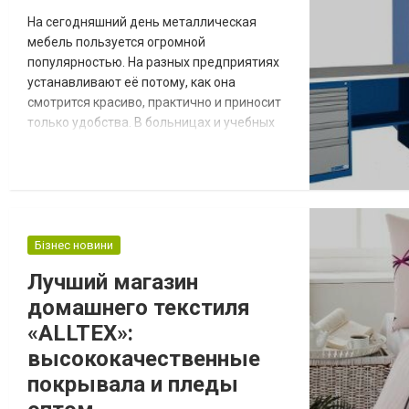
кроватей от компании «Меблидома» При
На сегодняшний день металлическая
выборе изделия для ребенка любо...
мебель пользуется огромной
популярностью. На разных предприятиях
устанавливают её потому, как она
смотрится красиво, практично и приносит
только удобства. В больницах и учебных
заведениях только и устанавливают
металлическую мебель. Так же она
используется в спортивных раздевалках. В
зависимость от Ваших нужд и целей,
можно выыбрать подходящую, перейдя по
ссылке- https://ssk-
Бізнес новини
market.com.ua/catalog/metallicheskaja-
Лучший магазин
mebel/. Лю...
домашнего текстиля
«ALLTEX»:
высококачественные
покрывала и пледы