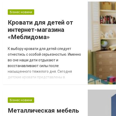
она должна быть надежной,
функциональной и стильной. Приобрести
Бізнес новини
такой комплект мебели для ванной можно
на сайте http://lanit.kharkov.ua/, где
Кровати для детей от
доступно изготовление мебели на...
интернет-магазина
«Меблидома»
К выбору кровати для детей следует
отнестись с особой серьезностью. Именно
во сне наши дети отдыхают и
восстанавливают силы после
насыщенного тяжелого дня. Сегодня
детские кровати представлены в
огромном изобилии, дизайнерские
решения просто поражают своим
разнообразием, а интернет-магазин
«Меблидома» предлагает рассмотреть
Бізнес новини
широчайший ассортимент таких
Металлическая мебель
мебельных конструкций. Большой выбор