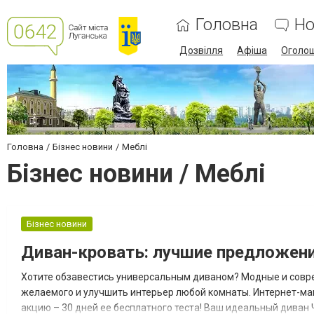
Головна
Но
Дозвілля
Афіша
Оголо
Головна
Бізнес новини
Меблі
Бізнес новини / Меблі
Бізнес новини
Диван-кровать: лучшие предложени
Хотите обзавестись универсальным диваном? Модные и совр
желаемого и улучшить интерьер любой комнаты. Интернет-ма
акцию – 30 дней ее бесплатного теста! Ваш идеальный диван