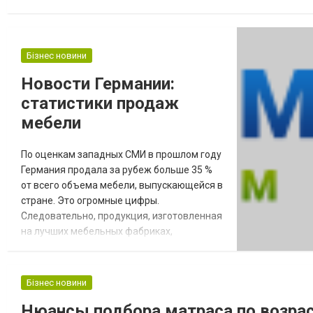
представлять, в каких условиях он будет использоваться. В Pu
Бізнес новини
Новости Германии:
статистики продаж
мебели
По оценкам западных СМИ в прошлом году
Германия продала за рубеж больше 35 %
от всего объема мебели, выпускающейся в
стране. Это огромные цифры.
Следовательно, продукция, изготовленная
на лучших мебельных фабриках,
пользуется высоким спросом. Для
Германии данная тенденция достаточно
положительная. Тем более, что из года в
Бізнес новини
год рост продаж растет. И это несмотря на
Нюансы подбора матраса по возра
все возможные кризисы, экономические