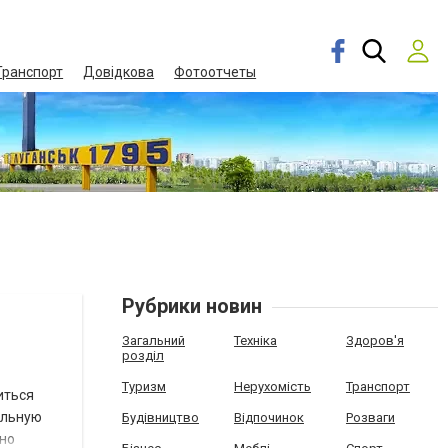
Транспорт
Довідкова
Фотоотчеты
Рубрики новин
Загальний
Техніка
Здоров'я
розділ
Туризм
Нерухомість
Транспорт
иться
альную
Будівництво
Відпочинок
Розваги
чно