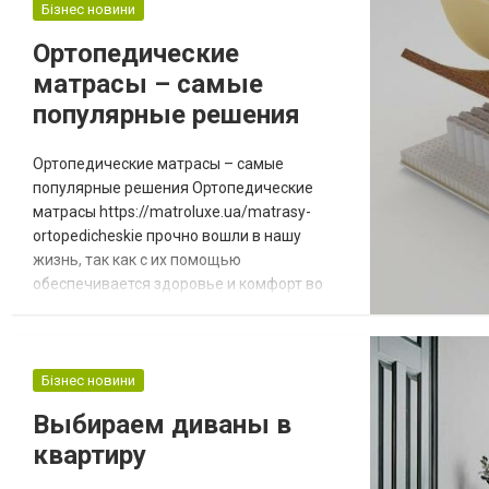
Бізнес новини
Обратите внимание на то, что
собственники всех успешных заведений
Ортопедические
предпочитают именно заказать кре...
матрасы – самые
популярные решения
Ортопедические матрасы – самые
популярные решения Ортопедические
матрасы https://matroluxe.ua/matrasy-
ortopedicheskie прочно вошли в нашу
жизнь, так как с их помощью
обеспечивается здоровье и комфорт во
сне. Часто анатомическую конструкцию
путают с ортопедической. Конструкции с
ортопедическим эффектом непросто
повторяют контуру тела, но и оказывают
Бізнес новини
лечебное, профилактическое воздействие
Выбираем диваны в
на позвоночник. Такое изделие не будет
квартиру
прогибаться, независимо от того...