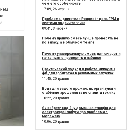
чем его особенность
17:09,
26 червня
 нем
е.
Проблемы двигателя Peugeot - цепь ГРМ и
бы
система подачи топлива
09:41,
3 червня
Почему пряную смесь лучше проверять не
по запаху, а в обычном темпе
Почему универсальную смесь для сигарет и
гильз нужно проверять в набивке
Практический подход к работе: аккаунты
фб для арбитража в рекламных запусках
11:45,
20 травня
Вода для вашого врожаю: як організувати
стабільне зрошення та не спалити техніку
10:22,
20 травня
Як вибрати надійну домашню станцію для
електрокара і забути про проблеми з
мережею
10:06,
20 травня