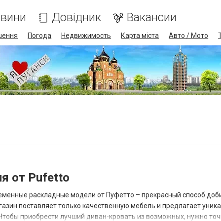
вини
Довідник
Вакансии
шення
Погода
Недвижимость
Карта міста
Авто / Мото
я от Pufetto
еменные раскладные модели от Пуфетто – прекрасный способ доб
газин поставляет только качественную мебель и предлагает уник
 Чтобы приобрести лучший диван-кровать из возможных, нужно то