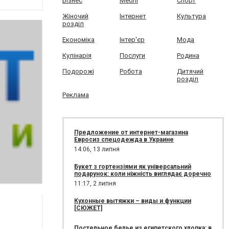
Бізнес
Меблі
Спорт
Жіночий
Інтернет
Культура
розділ
Економіка
Інтер'єр
Мода
Кулінарія
Послуги
Родина
Подорожі
Робота
Дитячий
розділ
Реклама
Предложение от интернет-магазина
Евросиз спецодежда в Украине
14:06,
13 липня
Букет з гортензіями як універсальний
подарунок: коли ніжність виглядає доречно
11:17,
2 липня
Кухонные вытяжки – виды и функции
[СЮЖЕТ]
Постельное белье из египетского хлопка: в