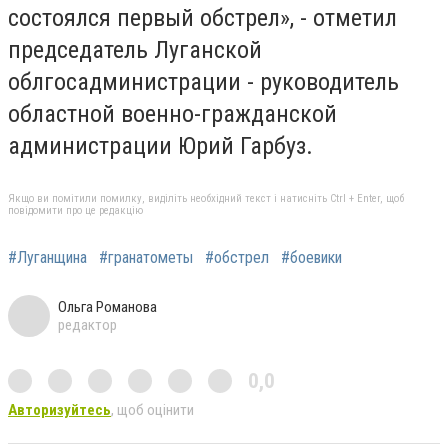
состоялся первый обстрел», - отметил
председатель Луганской
облгосадминистрации - руководитель
областной военно-гражданской
администрации Юрий Гарбуз.
Якщо ви помітили помилку, виділіть необхідний текст і натисніть Ctrl + Enter, щоб
повідомити про це редакцію
#Луганщина
#гранатометы
#обстрел
#боевики
Ольга Романова
редактор
0,0
Авторизуйтесь
, щоб оцінити