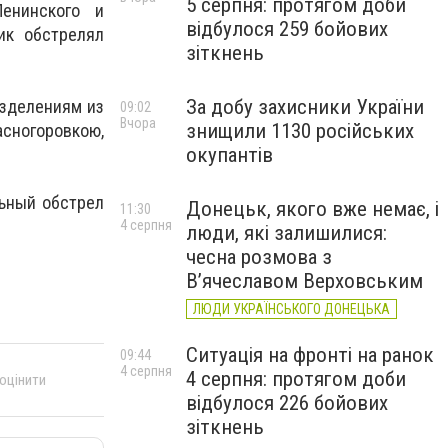
5 серпня: протягом доби
енинского и
відбулося 259 бойових
ик обстрелял
зіткнень
За добу захисники України
азделениям из
09:02
Вчора
знищили 1130 російських
сногоровкою,
окупантів
льный обстрел
Донецьк, якого вже немає, і
11:30
4 серпня
люди, які залишилися:
чесна розмова з
В’ячеславом Верховським
ЛЮДИ УКРАЇНСЬКОГО ДОНЕЦЬКА
Ситуація на фронті на ранок
09:44
4 серпня
4 серпня: протягом доби
 оцінити
відбулося 226 бойових
зіткнень