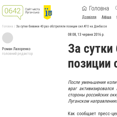
Головна
Дозвілля
Афіша
Головна
За сутки боевики 40 раз обстреляли позиции сил АТО на Донбассе
08:08, 13 червня 2016 р.
За сутки
Роман Лазоренко
головний редактор
позиции 
После уменьшения колич
враг активизировался 
стороны российских окк
Луганском направлениях
Как сообщает пресс-ц