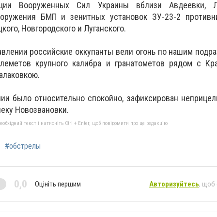
иции Вооруженных Сил Украины вблизи Авдеевки, Л
ооружения БМП и зенитных установок ЗУ-23-2 противн
кого, Новгородского и Луганского.
влении российские оккупанты вели огонь по нашим подр
улеметов крупного калибра и гранатометов рядом с Кра
алаковкою.
нии было относительно спокойно, зафиксирован неприце
леку Новозвановки.
бхідний текст і натисніть Ctrl + Enter, щоб повідомити про це редакцію
#обстрелы
0,0
Оцініть першим
Авторизуйтесь
, щоб