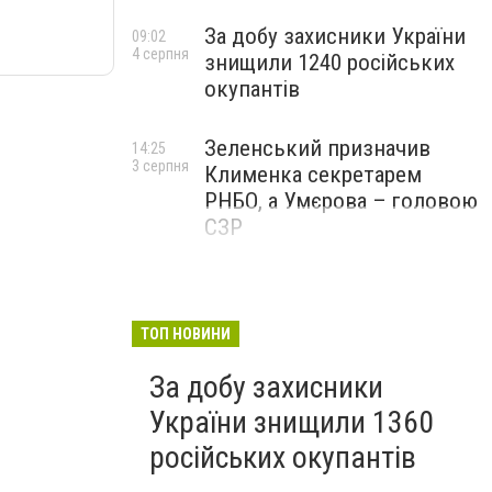
За добу захисники України
09:02
4 серпня
знищили 1240 російських
окупантів
Зеленський призначив
14:25
3 серпня
Клименка секретарем
РНБО, а Умєрова – головою
СЗР
ТОП НОВИНИ
За добу захисники
України знищили 1360
російських окупантів