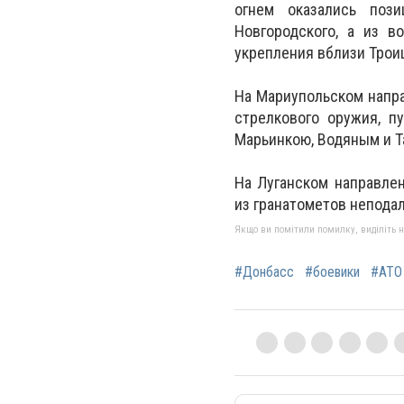
огнем оказались поз
Новгородского, а из в
укрепления вблизи Троиц
На Мариупольском напра
стрелкового оружия, п
Марьинкою, Водяным и Т
На Луганском направле
из гранатометов непода
Якщо ви помітили помилку, виділіть нео
#Донбасс
#боевики
#АТО