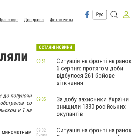
Рус
Транспорт
Довідкова
Фотоотчеты
ОСТАННІ НОВИНИ
еляли
Ситуація на фронті на ранок
09:51
6 серпня: протягом доби
відбулося 261 бойове
зіткнення
и до полуночи
За добу захисники України
09:05
обстрелов со
знищили 1330 російських
льском и 1 на
окупантів
Ситуація на фронті на ранок
09:32
д минометным
Вчора