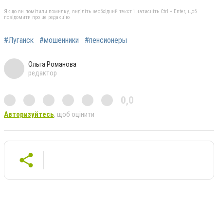
Якщо ви помітили помилку, виділіть необхідний текст і натисніть Ctrl + Enter, щоб
повідомити про це редакцію
#Луганск
#мошенники
#пенсионеры
Ольга Романова
редактор
0,0
Авторизуйтесь
, щоб оцінити