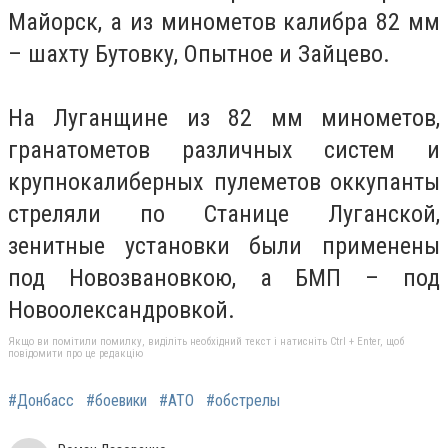
Майорск, а из минометов калибра 82 мм
– шахту Бутовку, Опытное и Зайцево.
На Луганщине из 82 мм минометов,
гранатометов различных систем и
крупнокалиберных пулеметов оккупанты
стреляли по Станице Луганской,
зенитные установки были применены
под Новозвановкою, а БМП – под
Новоолександровкой.
Якщо ви помітили помилку, виділіть необхідний текст і натисніть Ctrl + Enter, щоб
повідомити про це редакцію
#Донбасс
#боевики
#АТО
#обстрелы