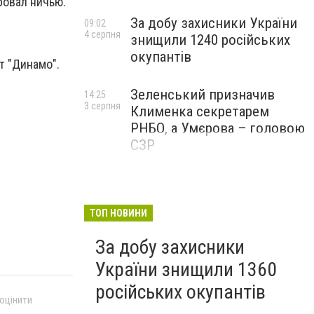
ровал ничью.
За добу захисники України
09:02
4 серпня
знищили 1240 російських
окупантів
т "Динамо".
Зеленський призначив
14:25
3 серпня
Клименка секретарем
РНБО, а Умєрова – головою
СЗР
ТОП НОВИНИ
За добу захисники
України знищили 1360
російських окупантів
 оцінити