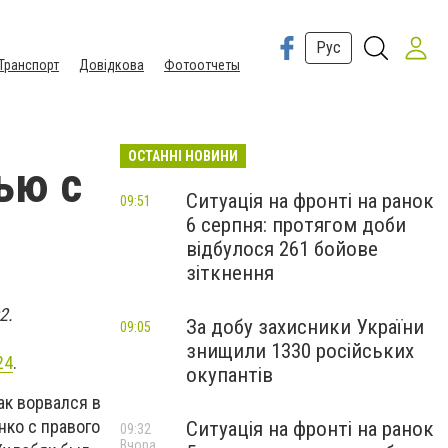
Рус
Транспорт
Довідкова
Фотоотчеты
ОСТАННІ НОВИНИ
ью с
Ситуація на фронті на ранок
09:51
6 серпня: протягом доби
відбулося 261 бойове
зіткнення
2.
За добу захисники України
09:05
знищили 1330 російських
24
.
окупантів
ак ворвался в
нко с правого
Ситуація на фронті на ранок
09:32
Вчора