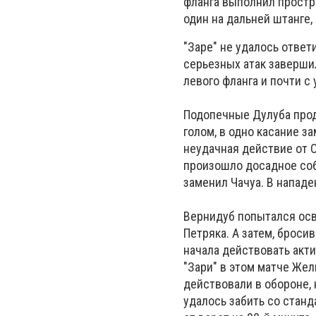
фланга выполнил простре
один на дальней штанге,
"Заре" не удалось ответ
серьезных атак заверши
левого фланга и почти с
Подопечные Дулуба прод
голом, в одно касание з
неудачная действие от О
произошло досадное соб
заменил Чачуа. В нападе
Вернидуб попытался осв
Петряка. А затем, броси
начала действовать акти
"Зари" в этом матче Же
действовали в обороне, 
удалось забить со стан