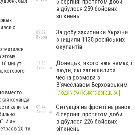
 Худобяк был
5 серпня: протягом доби
відбулося 259 бойових
зіткнень
ервых
чился с
За добу захисники України
09:02
Вчора
знищили 1130 російських
окупантів
 отметился
а этому
Донецьк, якого вже немає, і
 10 минут
11:30
4 серпня
люди, які залишилися:
, которого
чесна розмова з
В’ячеславом Верховським
ля вместо
ЛЮДИ УКРАЇНСЬКОГО ДОНЕЦЬКА
нская команда
Ситуація на фронті на ранок
ести капитан
09:44
4 серпня
4 серпня: протягом доби
бильно
відбулося 226 бойових
". И им
зіткнень
етрах в 20-ти