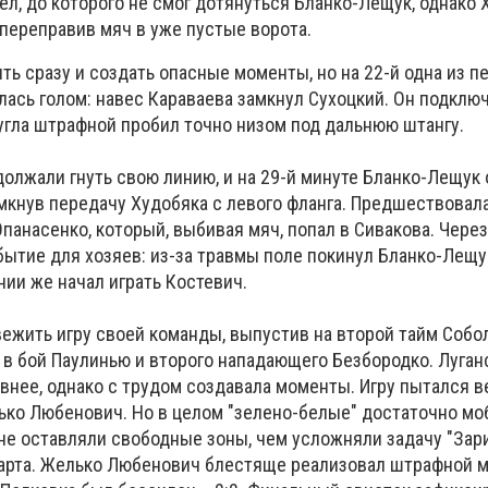
л, до которого не смог дотянуться Бланко-Лещук, однако
 переправив мяч в уже пустые ворота.
ить сразу и создать опасные моменты, но на 22-й одна из п
лась голом: навес Караваева замкнул Сухоцкий. Он подклю
 угла штрафной пробил точно низом под дальнюю штангу.
олжали гнуть свою линию, и на 29-й минуте Бланко-Лещук
амкнув передачу Худобяка с левого фланга. Предшествовал
панасенко, который, выбивая мяч, попал в Сивакова. Через
ытие для хозяев: из-за травмы поле покинул Бланко-Лещук
нии же начал играть Костевич.
ежить игру своей команды, выпустив на второй тайм Собо
в в бой Паулинью и второго нападающего Безбородко. Луга
внее, однако с трудом создавала моменты. Игру пытался в
лько Любенович. Но в целом "зелено-белые" достаточно мо
не оставляли свободные зоны, чем усложняли задачу "Зари
дарта. Желько Любенович блестяще реализовал штрафной м