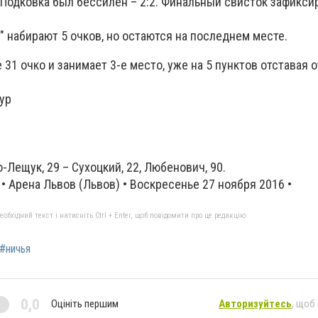
. Подковка был бессилен – 2:2. Финальный свисток зафикси
" набирают 5 очков, но остаются на последнем месте.
 31 очко и занимает 3-е место, уже на 5 пунктов отставая о
ур
о-Лещук, 29 – Сухоцкий, 22, Любенович, 90.
 • Арена Львов (Львов) • Воскресенье 27 ноября 2016 •
бхідний текст і натисніть Ctrl + Enter, щоб повідомити про це редакцію
#ничья
0,0
Оцініть першим
Авторизуйтесь
, щоб