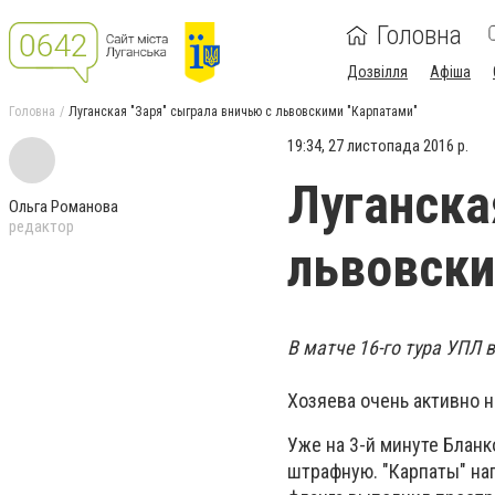
Головна
Дозвілля
Афіша
Головна
Луганская "Заря" сыграла вничью с львовскими "Карпатами"
19:34, 27 листопада 2016 р.
Луганска
Ольга Романова
редактор
львовски
В матче 16-го тура УПЛ 
Хозяева очень активно н
Уже на 3-й минуте Бланк
штрафную. "Карпаты" наг