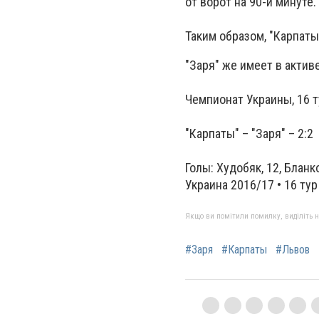
от ворот на 90-й минуте
Таким образом, "Карпаты
"Заря" же имеет в активе
Чемпионат Украины, 16 т
"Карпаты" – "Заря" – 2:2
Голы: Худобяк, 12, Бланк
Украина 2016/17 • 16 тур
Якщо ви помітили помилку, виділіть нео
#Заря
#Карпаты
#Львов