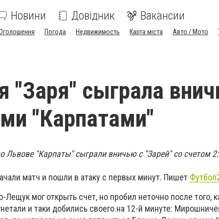
Новини
Довідник
Вакансии
Оголошення
Погода
Недвижимость
Карта міста
Авто / Мото
я "Заря" сыграла внич
ми "Карпатами"
во Львове "Карпаты" сыграли вничью с "Зарей" со счетом 2:
ачали матч и пошли в атаку с первых минут. Пишет
Футбол
о-Лещук мог открыть счет, но пробил неточно после того, к
нетали и таки добились своего на 12-й минуте: Мирошниче