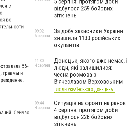
5 серпня: протягом доби
лся с
відбулося 259 бойових
с
зіткнень
ся во
ятельности
За добу захисники України
09:02
5 серпня
знищили 1130 російських
окупантів
Донецьк, якого вже немає, і
11:30
4 серпня
острадала 56-
люди, які залишилися:
, травмы и
чесна розмова з
чреждение.
В’ячеславом Верховським
ЛЮДИ УКРАЇНСЬКОГО ДОНЕЦЬКА
Ситуація на фронті на ранок
09:44
4 серпня
4 серпня: протягом доби
аний. Сейчас
відбулося 226 бойових
зіткнень