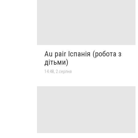
Au pair Іспанія (робота з
дітьми)
14:48, 2 серпня