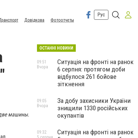
Рус
Транспорт
Довідкова
Фотоотчеты
ОСТАННІ НОВИНИ
а
Ситуація на фронті на ранок
09:51
Вчора
6 серпня: протягом доби
"
відбулося 261 бойове
зіткнення
За добу захисники України
09:05
Вчора
знищили 1330 російських
 две машины.
окупантів
Ситуація на фронті на ранок
09:32
рал
5 серпня