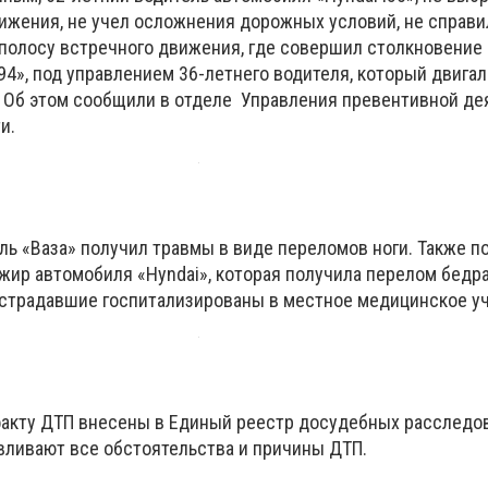
ижения, не учел осложнения дорожных условий, не справи
 полосу встречного движения, где совершил столкновение 
4», под управлением 36-летнего водителя, который двигал
 Об этом сообщили в отделе Управления превентивной де
и.
ль «Ваза» получил травмы в виде переломов ноги. Также п
жир автомобиля «Hyndai», которая получила перелом бедра
острадавшие госпитализированы в местное медицинское у
акту ДТП внесены в Единый реестр досудебных расследов
вливают все обстоятельства и причины ДТП.