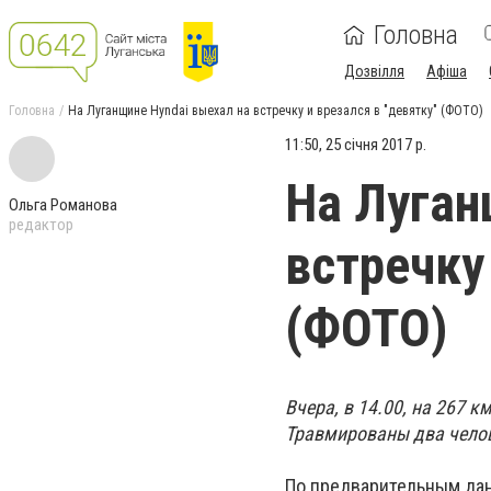
Головна
Дозвілля
Афіша
Головна
На Луганщине Hyndai выехал на встречку и врезался в "девятку" (ФОТО)
11:50, 25 січня 2017 р.
На Луган
Ольга Романова
редактор
встречку
(ФОТО)
Вчера, в 14.00, на 267 
Травмированы два чело
По предварительным дан