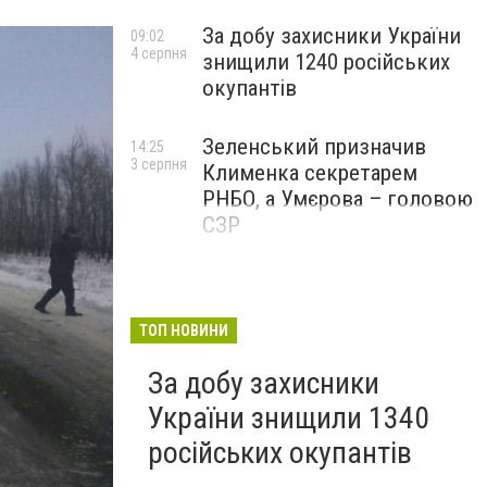
За добу захисники України
09:02
4 серпня
знищили 1240 російських
окупантів
Зеленський призначив
14:25
3 серпня
Клименка секретарем
РНБО, а Умєрова – головою
СЗР
ТОП НОВИНИ
За добу захисники
України знищили 1340
російських окупантів