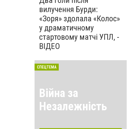
Два голи після
вилучення Бурди:
«Зоря» здолала «Колос»
у драматичному
стартовому матчі УПЛ, -
ВІДЕО
СПЕЦТЕМА
Війна за
Незалежність