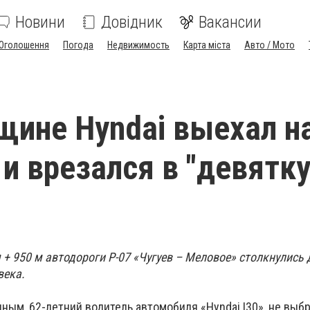
Новини
Довідник
Вакансии
Оголошення
Погода
Недвижимость
Карта міста
Авто / Мото
щине Hyndai выехал н
 и врезался в "девятку
км + 950 м автодороги Р-07 «Чугуев – Меловое» столкнулись
века.
ным, 62-летний водитель автомобиля «Hyndai I30», не выб