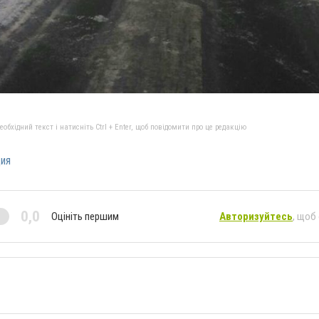
бхідний текст і натисніть Ctrl + Enter, щоб повідомити про це редакцію
ия
0,0
Оцініть першим
Авторизуйтесь
, щоб