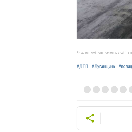
Якщо ви помітили помилку, виділіть нео
#ДТП
#Луганщина
#полиц