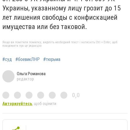
Украины, указанному лицу грозит до 15
лет лишения свободы с конфискацией
имущества или без таковой.
Якщо ви помітили помилку, виділіть необхідний текст і натисніть Ctrl + Enter, щоб
повідомити про це редакцію
#суд
#боевикЛНР
#тюрьма
Ольга Романова
редактор
0,0
Авторизуйтесь
, щоб оцінити