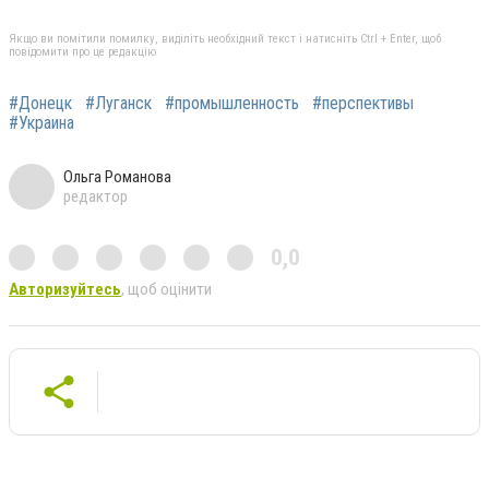
Якщо ви помітили помилку, виділіть необхідний текст і натисніть Ctrl + Enter, щоб
повідомити про це редакцію
#Донецк
#Луганск
#промышленность
#перспективы
#Украина
Ольга Романова
редактор
0,0
Авторизуйтесь
, щоб оцінити