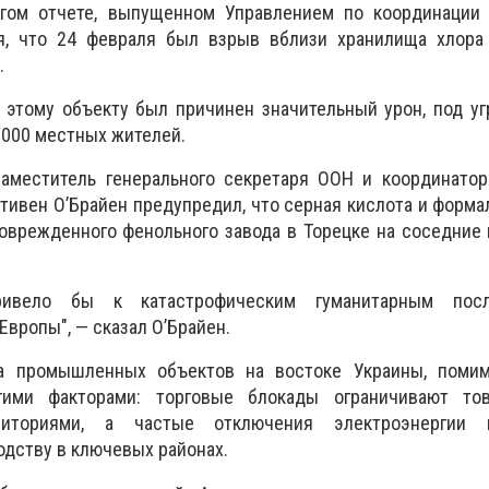
угом отчете, выпущенном Управлением по координации 
ся, что 24 февраля был взрыв вблизи хранилища хлора
.
 этому объекту был причинен значительный урон, под у
 000 местных жителей.
аместитель генерального секретаря ООН и координатор
ивен О’Брайен предупредил, что серная кислота и форма
оврежденного фенольного завода в Торецке на соседние 
ривело бы к катастрофическим гуманитарным пос
вропы", — сказал О’Брайен.
ка промышленных объектов на востоке Украины, помим
ими факторами: торговые блокады ограничивают то
риториями, а частые отключения электроэнергии п
дству в ключевых районах.