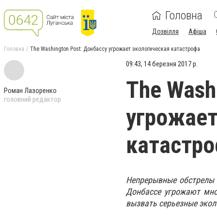
Головна
Дозвілля
Афіша
Головна
The Washington Post: Донбассу угрожает экологическая катастрофа
09:43, 14 березня 2017 р.
The Wash
Роман Лазоренко
головний редактор
угрожает
катастр
Непрерывные обстрелы 
Донбассе угрожают мн
вызвать серьезные экол