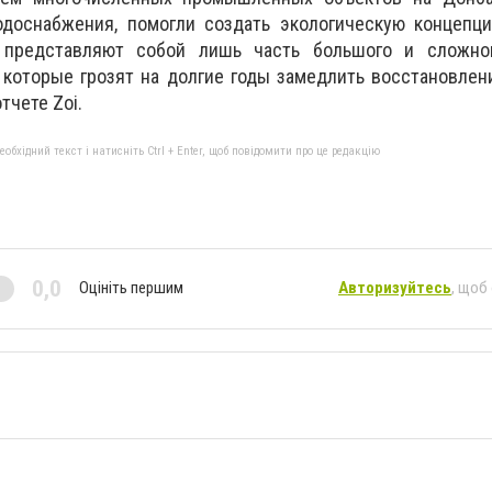
доснабжения, помогли создать экологическую концепци
представляют собой лишь часть большого и сложно
 которые грозят на долгие годы замедлить восстановлен
тчете Zoi.
бхідний текст і натисніть Ctrl + Enter, щоб повідомити про це редакцію
0,0
Оцініть першим
Авторизуйтесь
, щоб