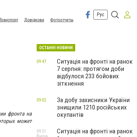
Рус
Транспорт
Довідкова
Фотоотчеты
ОСТАННІ НОВИНИ
Ситуація на фронті на ранок
09:47
7 серпня: протягом доби
відбулося 233 бойових
зіткнення
За добу захисники України
09:02
знищили 1210 російських
нии фронта на
окупантів
оторых может
Ситуація на фронті на ранок
09:51
Вчора