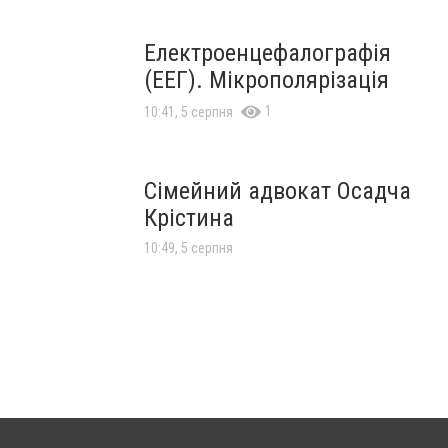
Електроенцефалографія
(ЕЕГ). Мікрополярізація
1
10:41, 5 серпня
Сімейний адвокат Осадча
Крістина
10:49, 5 серпня