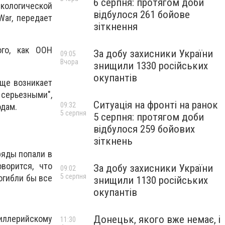
6 серпня: протягом доби
кологической
відбулося 261 бойове
War, передает
зіткнення
ого, как ООН
За добу захисники України
09:05
Вчора
знищили 1330 російських
окупантів
аще возникает
 серьезными",
Ситуація на фронті на ранок
09:32
одам.
5 серпня
5 серпня: протягом доби
відбулося 259 бойових
зіткнень
ряды попали в
ворится, что
За добу захисники України
09:02
5 серпня
огибли бы все
знищили 1130 російських
окупантів
тиллерийскому
Донецьк, якого вже немає, і
11:30