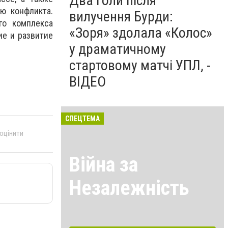
Два голи після
ю конфликта.
вилучення Бурди:
го комплекса
«Зоря» здолала «Колос»
ие и развитие
у драматичному
стартовому матчі УПЛ, -
ВІДЕО
СПЕЦТЕМА
 оцінити
Війна за
Незалежність