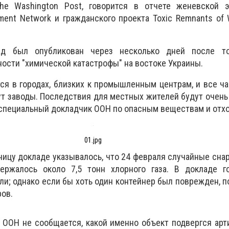
he Washington Post, говорится в отчете женевской э
nment Network и гражданского проекта Toxic Remnants of 
ад был опубликован через несколько дней после т
ости "химической катастрофы" на востоке Украины.
ся в городах, близких к промышленным центрам, и все ч
ут заводы. Последствия для местных жителей будут очень
, специальный докладчик ООН по опасным веществам и отх
01.jpg
ницу докладе указывалось, что 24 февраля случайные сна
ержалось около 7,5 тонн хлорного газа. В докладе го
ли; однако если бы хоть один контейнер был поврежден, п
ров.
е ООН не сообщается, какой именно объект подвергся ар