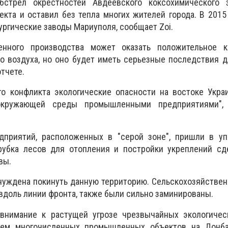
стрел окрестностей Авдеевского коксохимического 
екта и оставил без тепла многих жителей города. В 2015
ургические заводы Мариуполя, сообщает Zoi.
нного производства может оказать положительное к
о воздуха, но оно будет иметь серьезные последствия 
отчете.
го конфликта экологические опасности на востоке Укра
 окружающей среды промышленными предприятиями", 
дприятий, расположенных в "серой зоне", пришли в уп
рубка лесов для отопления и постройки укреплений сд
вы.
уждена покинуть данную территорию. Сельскохозяйствен
 вдоль линии фронта, также были сильно заминированы.
внимание к растущей угрозе чрезвычайных экологическ
ем многочисленных промышленных объектов на Донба