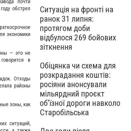
завода почти
Ситуація на фронті на
 году обстрел
ранок 31 липня:
протягом доби
раткосрочное
для экономики
відбулося 269 бойових
зіткнення
ины — это не
говорится в
Обіцянка чи схема для
розкрадання коштів:
адок. Отходы
росіяни анонсували
елала районы
мільярдний проєкт
об’їзної дороги навколо
ные зоны, как
Старобільська
их ситуаций,
ссе, а также