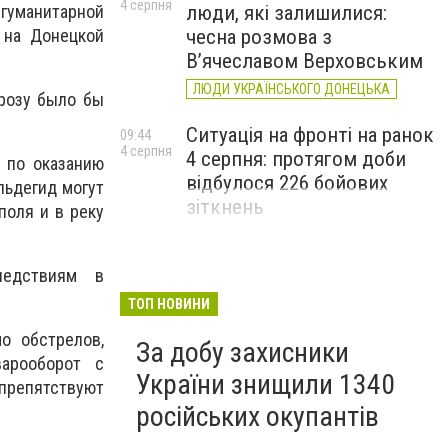
4 серпня
гуманитарной
люди, які залишилися:
 на Донецкой
чесна розмова з
В’ячеславом Верховським
ЛЮДИ УКРАЇНСЬКОГО ДОНЕЦЬКА
грозу было бы
Ситуація на фронті на ранок
09:44
4 серпня
4 серпня: протягом доби
 по оказанию
відбулося 226 бойових
льдегид могут
зіткнень
поля и в реку
ледствиям в
ТОП НОВИНИ
о обстрелов,
За добу захисники
варооборот с
України знищили 1340
репятствуют
російських окупантів