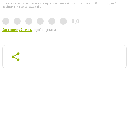
Якщо ви помітили помилку, виділіть необхідний текст і натисніть Ctrl + Enter, щоб
повідомити про це редакцію
0,0
Авторизуйтесь
, щоб оцінити