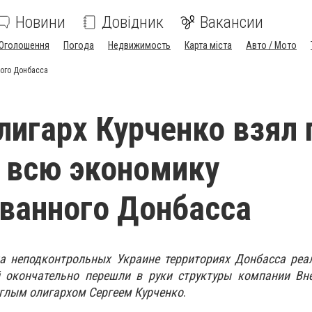
Новини
Довідник
Вакансии
Оголошення
Погода
Недвижимость
Карта міста
Авто / Мото
ного Донбасса
лигарх Курченко взял 
 всю экономику
ванного Донбасса
а неподконтрольных Украине территориях Донбасса реа
 окончательно перешли в руки структуры компании Вне
глым олигархом Сергеем Курченко
.