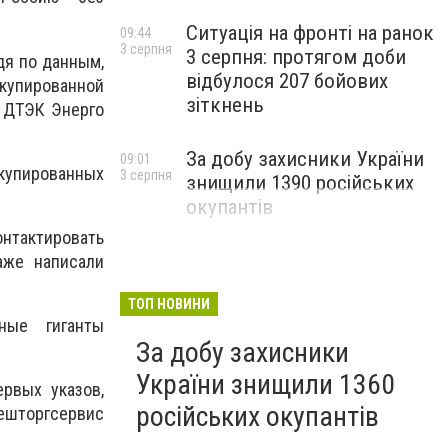
Ситуація на фронті на ранок
09:44
3 серпня
3 серпня: протягом доби
дя по данным,
відбулося 207 бойових
купированной
зіткнень
ы ДТЭК Энерго
За добу захисники України
09:01
ккупированных
3 серпня
знищили 1390 російських
окупантів
онтактировать
аже написали
ТОП НОВИНИ
ные гиганты
За добу захисники
України знищили 1360
рвых указов,
російських окупантів
нешторгсервис