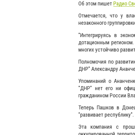
Об этом пишет
Радио Св
Отмечается, что у вл
незаконного группировки
"Интегрируясь в экон
дотационным регионом. 
многих устойчиво развит
Полномочия по развити
ДНР" Александру Ананче
Упоминаний о Ананченк
"ДНР" нет его ни офиц
гражданином России Вла
Теперь Пашков в Донец
"развивает республику".
Эта компания с прош
оккупированной террито