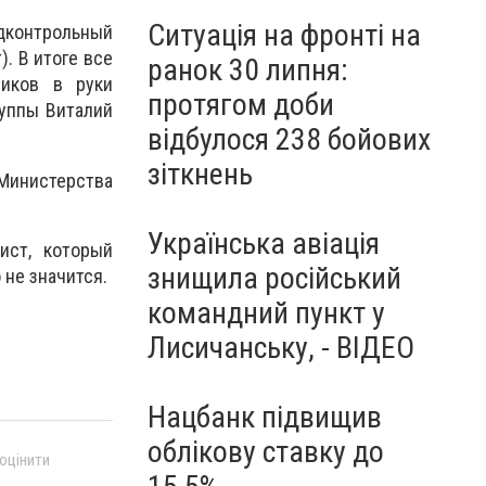
Ситуація на фронті на
дконтрольный
. В итоге все
ранок 30 липня:
виков в руки
протягом доби
руппы Виталий
відбулося 238 бойових
зіткнень
 Министерства
Українська авіація
ист, который
знищила російський
 не значится.
командний пункт у
Лисичанську, - ВІДЕО
Нацбанк підвищив
облікову ставку до
 оцінити