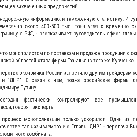
ельцев захваченных предприятий.
нодорожную информацию, и таможенную статистику. И су
месячно около 400-500 тыс. тонн угля с временно ок
границу с РФ", - рассказывает руководитель офиса глав
, что монополистом по поставкам и продаже продукции с о
нской областей стала фирма Газ-альянс того же Курченко.
стерство экономики России запретило другим трейдерам к
" и "ДНР". В связи с чем, позже российские фирмы д
адимиру Путину.
сегодня фактически контролируют все промышлен
асса, говорят эксперты.
процесс монополизации только ускорился. Один из пе
качестве так называемого и.о. "главы ДНР" - передача В
ломитного комбината.