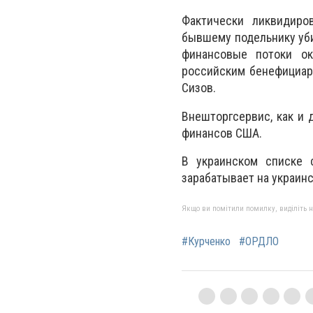
Фактически ликвидиро
бывшему подельнику уби
финансовые потоки ок
российским бенефициар
Сизов.
Внешторгсервис, как и 
финансов США.
В украинском списке 
зарабатывает на украинс
Якщо ви помітили помилку, виділіть нео
#Курченко
#ОРДЛО