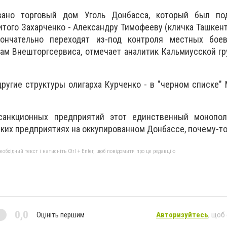
вано торговый дом Уголь Донбасса, который был по
того Захарченко - Александру Тимофееву (кличка Ташкент)
ончательно переходят из-под контроля местных бое
ам Внешторгсервиса, отмечает аналитик Кальмиусской г
другие структуры олигарха Курченко - в "черном списке"
санкционных предприятий этот единственный монопол
ких предприятиях на оккупированном Донбассе, почему-то
бхідний текст і натисніть Ctrl + Enter, щоб повідомити про це редакцію
0,0
Оцініть першим
Авторизуйтесь
, щоб