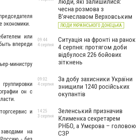
люди, які залишилися:
чесна розмова з
В’ячеславом Верховським
председателя
е экономики.
ЛЮДИ УКРАЇНСЬКОГО ДОНЕЦЬКА
ебителем или
Ситуація на фронті на ранок
09:44
 быть впереди
4 серпня
4 серпня: протягом доби
відбулося 226 бойових
зіткнень
ьер-министру
За добу захисники України
09:02
 группировки
4 серпня
знищили 1240 російських
ографии он с
окупантів
ласти.
Зеленський призначив
торгсервис и
14:25
3 серпня
Клименка секретарем
РНБО, а Умєрова – головою
заводами на
СЗР
 Россию - без