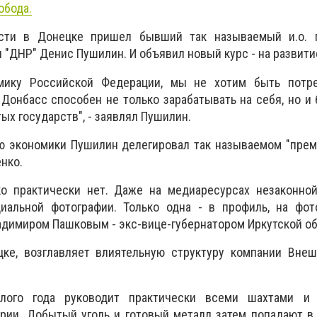
обода.
асти в Донецке пришел бывший так называемый и.о. 
 "ДНР" Денис Пушилин. И объявил новый курс - на развити
омику Российской Федерации, мы не хотим быть потр
Донбасс способен не только зарабатывать на себя, но и
ых государств", - заявлял Пушилин.
ю экономики Пушилин делегировал так называемом "прем
нко.
о практически нет. Даже на медиаресурсах незаконной
иальной фотографии. Только одна - в профиль, на фот
димиром Пашковым - экс-вице-губернатором Иркутской об
ке, возглавляет влиятельную структуру компании Внеш
лого года руководит практически всеми шахтами и 
рии. Добытый уголь и готовый металл затем попадают в