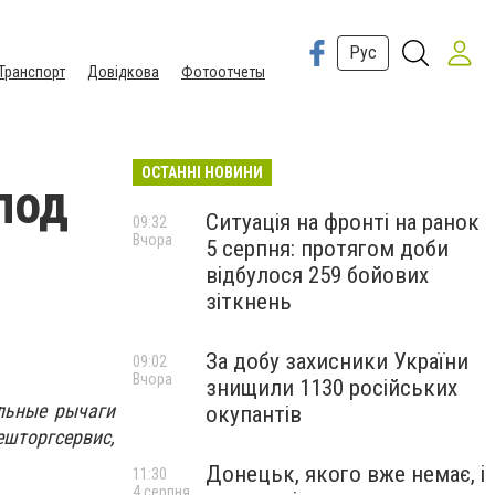
Рус
Транспорт
Довідкова
Фотоотчеты
ОСТАННІ НОВИНИ
под
Ситуація на фронті на ранок
09:32
Вчора
5 серпня: протягом доби
відбулося 259 бойових
зіткнень
За добу захисники України
09:02
Вчора
знищили 1130 російських
льные рычаги
окупантів
шторгсервис,
Донецьк, якого вже немає, і
11:30
4 серпня