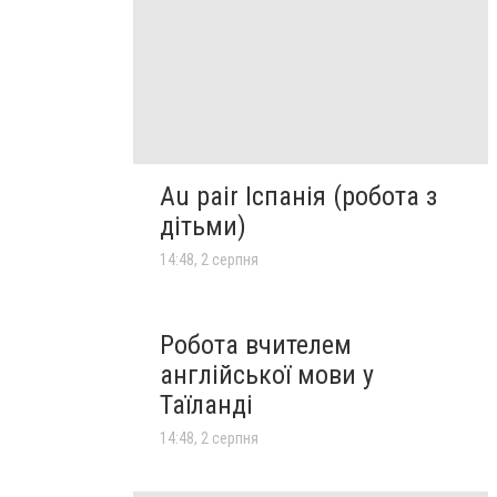
Au pair Іспанія (робота з
дітьми)
14:48, 2 серпня
Робота вчителем
англійської мови у
Таїланді
14:48, 2 серпня