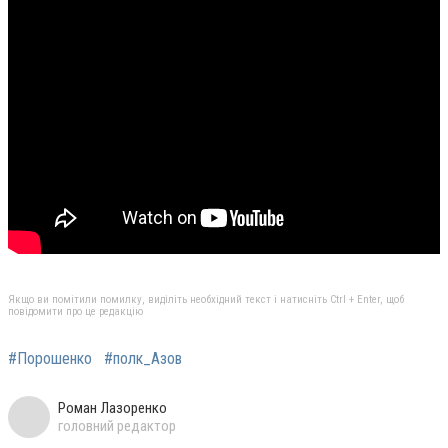
Якщо ви помітили помилку, виділіть необхідний текст і натисніть Ctrl + Enter, щоб
повідомити про це редакцію
#Порошенко
#полк_Азов
Роман Лазоренко
головний редактор