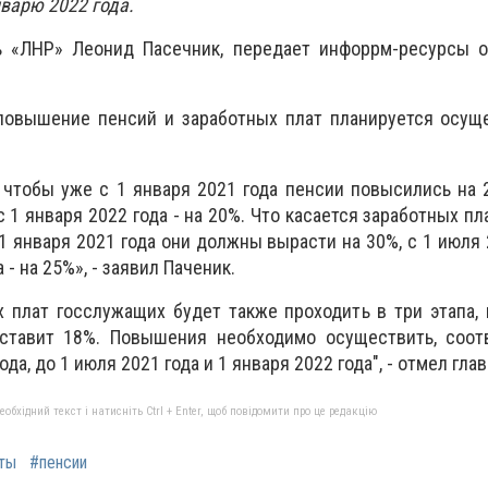
нварю 2022 года.
ь «ЛНР» Леонид Пасечник, передает инфоррм-ресурсы о
 повышение пенсий и заработных плат планируется осущ
 чтобы уже с 1 января 2021 года пенсии повысились на 
 с 1 января 2022 года - на 20%. Что касается заработных п
 января 2021 года они должны вырасти на 30%, с 1 июля 2
 - на 25%», - заявил Паченик.
 плат госслужащих будет также проходить в три этапа,
тавит 18%. Повышения необходимо осуществить, соотв
ода, до 1 июля 2021 года и 1 января 2022 года", - отмел гла
бхідний текст і натисніть Ctrl + Enter, щоб повідомити про це редакцію
ты
#пенсии