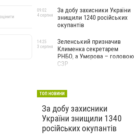
За добу захисники України
09:02
4 серпня
знищили 1240 російських
 оцінити
окупантів
Зеленський призначив
14:25
3 серпня
Клименка секретарем
РНБО, а Умєрова – головою
СЗР
ТОП НОВИНИ
За добу захисники
України знищили 1340
російських окупантів