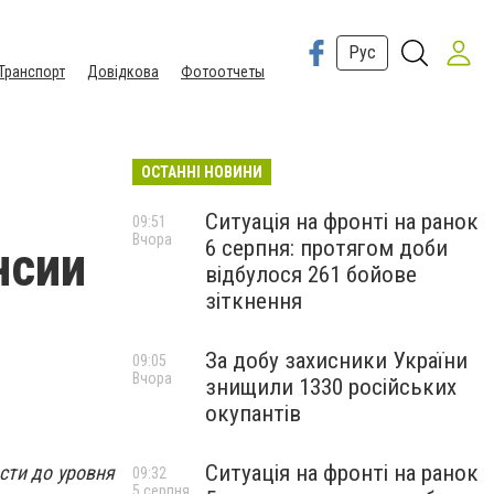
Рус
Транспорт
Довідкова
Фотоотчеты
ОСТАННІ НОВИНИ
Ситуація на фронті на ранок
09:51
Вчора
6 серпня: протягом доби
нсии
відбулося 261 бойове
зіткнення
За добу захисники України
09:05
Вчора
знищили 1330 російських
окупантів
Ситуація на фронті на ранок
сти до уровня
09:32
5 серпня