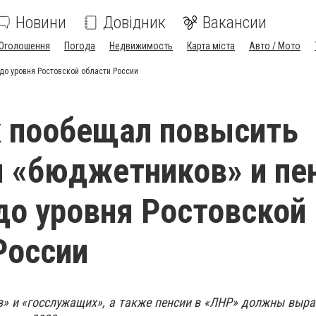
Новини
Довідник
Вакансии
Оголошення
Погода
Недвижимость
Карта міста
Авто / Мото
до уровня Ростовской области России
 пообещал повысить
 «бюджетников» и пе
до уровня Ростовской
России
 и «госслужащих», а также пенсии в «ЛНР» должны выра