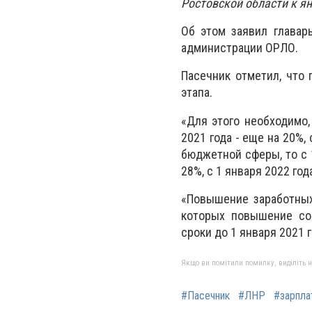
Ростовской области к я
Об этом заявил главар
администрации ОРЛО.
Пасечник отметил, что
этапа.
«Для этого необходимо,
2021 года - еще на 20%,
бюджетной сферы, то с 1
28%, с 1 января 2022 года
«Повышение заработных
которых повышение сос
сроки до 1 января 2021 г
Якщо ви помітили помилку, виділіть нео
#Пасечник
#ЛНР
#зарпла