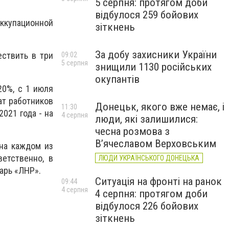
5 серпня: протягом доби
відбулося 259 бойових
ккупационной
зіткнень
За добу захисники України
ествить в три
09:02
5 серпня
знищили 1130 російських
окупантів
20%, с 1 июля
лат работников
Донецьк, якого вже немає, і
11:30
021 года - на
4 серпня
люди, які залишилися:
чесна розмова з
В’ячеславом Верховським
 на каждом из
етственно, в
ЛЮДИ УКРАЇНСЬКОГО ДОНЕЦЬКА
варь «ЛНР».
Ситуація на фронті на ранок
09:44
4 серпня
4 серпня: протягом доби
відбулося 226 бойових
зіткнень