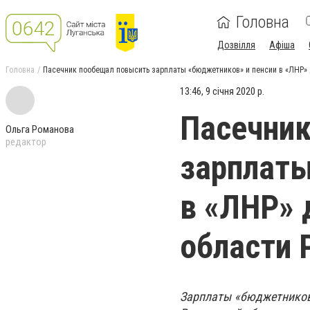
Головна
Дозвілля
Афіша
Головна
Пасечник пообещал повысить зарплаты «бюджетников» и пенсии в «ЛНР» 
13:46, 9 січня 2020 р.
Пасечник
Ольга Романова
редактор
зарплаты
в «ЛНР» 
области 
Зарплаты «бюджетников»