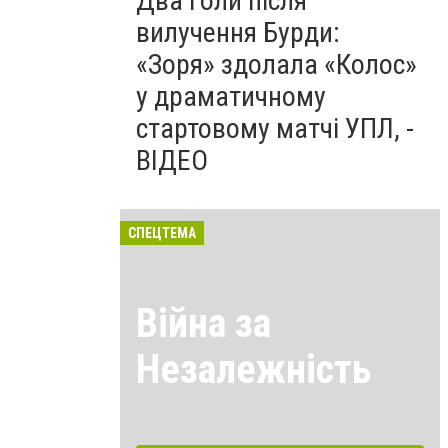
Два голи після
вилучення Бурди:
«Зоря» здолала «Колос»
у драматичному
стартовому матчі УПЛ, -
ВІДЕО
СПЕЦТЕМА
Війна за
Незалежність