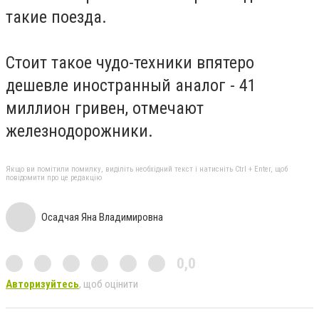
такие поезда.
Стоит такое чудо-техники впятеро
дешевле иностранный аналог - 41
миллион гривен, отмечают
железнодорожники.
Якщо ви помітили помилку, виділіть необхідний текст і натисніть Ctrl + Enter, щоб
повідомити про це редакцію
Осадчая Яна Владимировна
0,0
Авторизуйтесь
, щоб оцінити