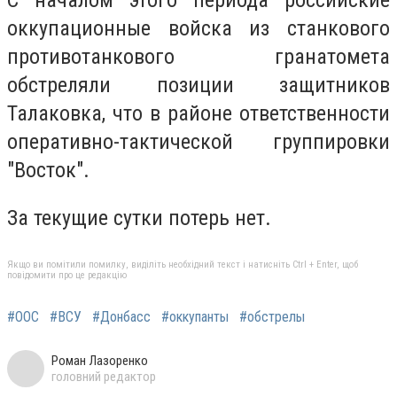
оккупационные войска из станкового
противотанкового гранатомета
обстреляли позиции защитников
Талаковка, что в районе ответственности
оперативно-тактической группировки
"Восток".
За текущие сутки потерь нет.
Якщо ви помітили помилку, виділіть необхідний текст і натисніть Ctrl + Enter, щоб
повідомити про це редакцію
#ООС
#ВСУ
#Донбасс
#оккупанты
#обстрелы
Роман Лазоренко
головний редактор