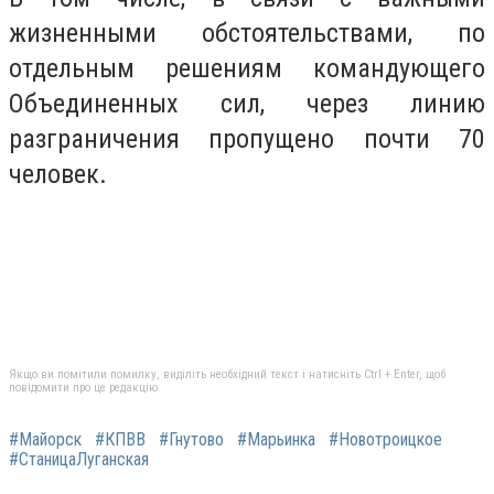
жизненными обстоятельствами, по
отдельным решениям командующего
Объединенных сил, через линию
разграничения пропущено почти 70
человек.
Якщо ви помітили помилку, виділіть необхідний текст і натисніть Ctrl + Enter, щоб
повідомити про це редакцію
#Майорск
#КПВВ
#Гнутово
#Марьинка
#Новотроицкое
#СтаницаЛуганская