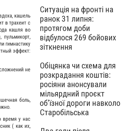
Ситуація на фронті на
вдоха, кашель
ранок 31 липня:
т в трахеит с
протягом доби
ода кашля во
відбулося 269 бойових
, пульмикорт,
ли гимнастику
зіткнення
атный эффект:
Обіцянка чи схема для
осложнений не
розкрадання коштів:
росіяни анонсували
мільярдний проєкт
ышечная боль,
об’їзної дороги навколо
ожно.
Старобільська
о время у нас
ник ( как их,