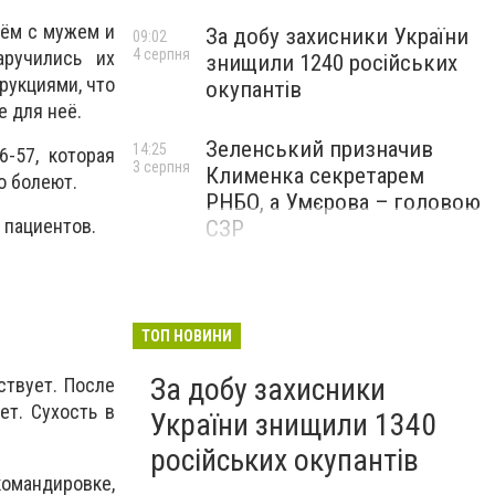
оём с мужем и
За добу захисники України
09:02
4 серпня
аручились их
знищили 1240 російських
рукциями, что
окупантів
е для неё.
Зеленський призначив
14:25
-57, которая
3 серпня
Клименка секретарем
о болеют.
РНБО, а Умєрова – головою
 пациентов.
СЗР
ТОП НОВИНИ
За добу захисники
ствует. После
ет. Сухость в
України знищили 1340
російських окупантів
командировке,