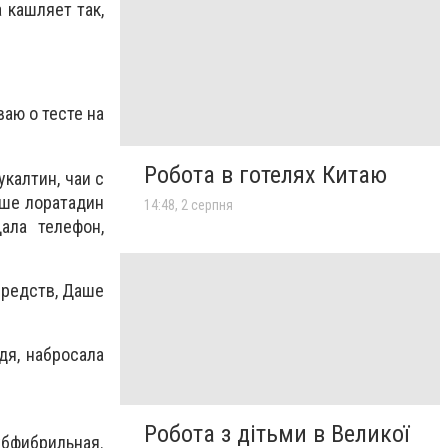
 кашляет так,
аю о тесте на
Робота в готелях Китаю
калтин, чаи с
аше лоратадин
14:48, 2 серпня
ала телефон,
средств, Даше
дя, набросала
Робота з дітьми в Великої
фибрильная.