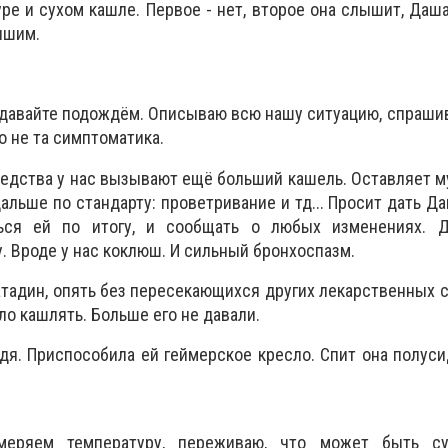
ре и сухом кашле. Первое - нет, второе она слышит, Даша
ышим.
, давайте подождём. Описываю всю нашу ситуацию, спрашив
о не та симптоматика.
редства у нас вызывают ещё больший кашель. Оставляет му
дальше по стандарту: проветривание и тд... Просит дать Д
ться ей по итогу, и сообщать о любых изменениях. Д
. Вроде у нас коклюш. И сильный бронхоспазм.
тадин, опять без пересекающихся других лекарственных 
ло кашлять. Больше его не давали.
дя. Приспособила ей геймерское кресло. Спит она полуси
еряем температуру, переживаю, что может быть суб