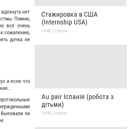
 вдохнуть нет
Стажировка в США
астмы. Помню,
(Internship USA)
аю все очень
14:48, 2 серпня
 к сожалению,
рить дочка не
ус и если что
ая...
Au pair Іспанія (робота з
протокольные
дітьми)
дтвержденными
. Выезжали ли
14:48, 2 серпня
е.