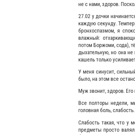
не с нами, здоров. Поско
27.02 у дочки начинаетс
каждую секунду. Темпера
бронхоспазмом, я спок
влажный: отхаркивающие
потом Боржоми, сода), т
дыхательную, но она не
кашель только усиливает
У меня синусит, сильный
было, на этом все остан
Муж звонит, здоров. Его
Все полторы недели, м
головная боль, слабость
Слабость такая, что у м
предметы просто валяли