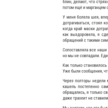
блин, делают, что стрях
потом ещё и марганцем 
У меня болела шея, впе
дотрагиваться, стоял к
когда край маски дотраг
как выздоровела, я сде
обращений с такими сим
Сопоставляла все наши
но мы не совпадали. Еди
Как только становилось 
Уже были сообщения, что
Через полторы недели 
кашель постепенно сам
обращались, я только св
даже трахеит не ставили
Мы считали, что это был 