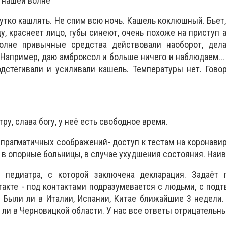
й нашей волне
утко кашлять. Не спим всю ночь. Кашель коклюшный. Бьет,
у, краснеет лицо, губы синеют, очень похоже на приступ 
олне привычные средства действовали наоборот, дел
 Например, даю амброксол и больше ничего и наблюдаем...
дстёгивали и усиливали кашель. Температуры нет. Гово
ру, слава богу, у неё есть свободное время.
 прагматичных соображений- доступ к тестам на коронавир
в опорные больницы, в случае ухудшения состояния. Наивн
 педиатра, с которой заключена декларация. Задаёт 
такте - под контактами подразумевается с людьми, с по
 Были ли в Италии, Испании, Китае ближайшие 3 недели
 ли в Черновицкой области. У нас все ответы отрицательны