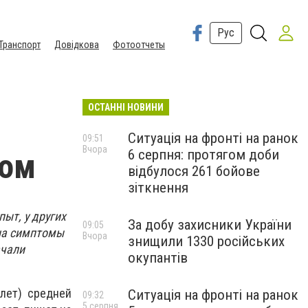
Рус
Транспорт
Довідкова
Фотоотчеты
ОСТАННІ НОВИНИ
Ситуація на фронті на ранок
09:51
Вчора
6 серпня: протягом доби
сом
відбулося 261 бойове
зіткнення
ыт, у других
За добу захисники України
09:05
 на симптомы
Вчора
знищили 1330 російських
ачали
окупантів
лет) средней
Ситуація на фронті на ранок
09:32
5 серпня