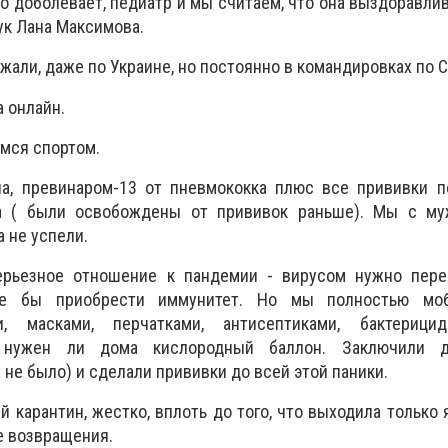
о доболевает, педиатр и мы считаем, что она выздоравлив
к Лана Максимова.
зжали, даже по Украине, но постоянно в командировках по 
а онлайн.
емся спортом.
па, превинаром-13 от пневмококка плюс все прививки п
та ( были освобождены от прививок раньше). Мы с м
а не успели.
ерьезное отношение к пандемии - вирусом нужно пере
ее бы приобрести иммунитет. Но мы полностью моби
и, масками, перчатками, антисептиками, бактерици
ь, нужен ли дома кислородный баллон. Заключили д
х не было) и сделали прививки до всей этой паники.
карантин, жестко, вплоть до того, что выходила только я
е возвращения.