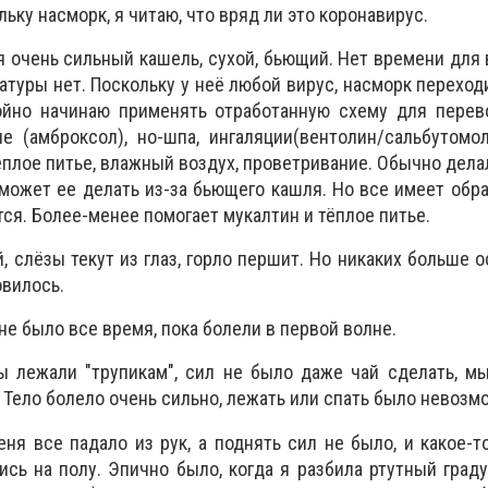
льку насморк, я читаю, что вряд ли это коронавирус.
я очень сильный кашель, сухой, бьющий. Нет времени для 
туры нет. Поскольку у неё любой вирус, насморк переходи
ойно начинаю применять отработанную схему для перев
 (амброксол), но-шпа, ингаляции(вентолин/сальбутомол
ёплое питье, влажный воздух, проветривание. Обычно дела
 может ее делать из-за бьющего кашля. Но все имеет обр
ся. Более-менее помогает мукалтин и тёплое питье.
, слёзы текут из глаз, горло першит. Но никаких больше 
овилось.
 не было все время, пока болели в первой волне.
ы лежали "трупикам", сил не было даже чай сделать, м
. Тело болело очень сильно, лежать или спать было невозм
еня все падало из рук, а поднять сил не было, и какое-т
сь на полу. Эпично было, когда я разбила ртутный градус