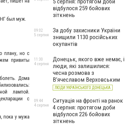
ает, пишет на
5 серпня: протягом доби
відбулося 259 бойових
зіткнень
СНГ был муж.
За добу захисники України
09:02
5 серпня
знищили 1130 російських
окупантів
о плану, но с
Донецьк, якого вже немає, і
ужем привиты
11:30
4 серпня
люди, які залишилися:
чесна розмова з
болеть. Дома
В’ячеславом Верховським
лизовались:
ЛЮДИ УКРАЇНСЬКОГО ДОНЕЦЬКА
дной лампой.
екларации с
Ситуація на фронті на ранок
09:44
4 серпня
4 серпня: протягом доби
відбулося 226 бойових
, пока у мужа
зіткнень