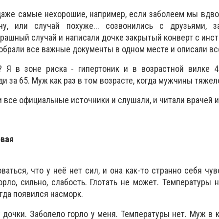
даже самые нехорошие, например, если заболеем мы вдв
ну, или случай похуже... созвонились с друзьями, з
рашный случай и написали дочке закрытый конверт с инст
собрали все важные документы в одном месте и описали вс
 Я в зоне риска - гипертоник и в возрастной вилке 46
ди за 65. Муж как раз в том возрасте, когда мужчины тяжел
и все официальные источники и слушали, и читали врачей и
рвая
ваться, что у неё нет сил, и она как-то странно себя чув
орло, сильно, слабость. Глотать не может. Температуры н
огда появился насморк.
у дочки. Заболело горло у меня. Температуры нет. Муж в 