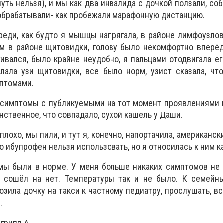
нуть нельзя), и мы как два инвалида с дочкой ползали, соб
обрабатывали- как пробежали марафонную дистанцию.
реди, как будто я мышцы напрягала, в районе лимфоузло
ом в районе щитовидки, голову было некомфортно вперёд
ивался, было крайне неудобно, я пальцами отодвигала его
лала узи щитовидки, все было норм, узист сказала, чт
птомами.
 симптомы с публикуемыми на тот момент проявлениями 
нственное, что совпадало, сухой кашель у Даши.
плохо, мы пили, и тут я, конечно, напортачила, американс
 ибупрофен нельзя использовать, но я относилась к ним ка
мы были в норме. У меня больше никаких симптомов не 
 сошёл на нет. Температуры так и не было. К семейн
озила дочку на такси к частному педиатру, прослушать, вс
.
грипп А.