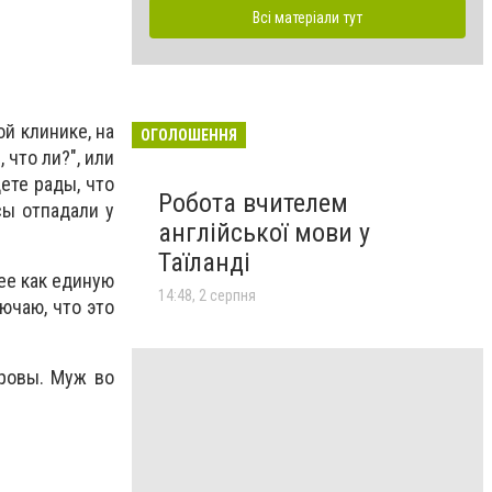
Всі матеріали тут
й клинике, на
ОГОЛОШЕННЯ
 что ли?", или
ете рады, что
Робота вчителем
сы отпадали у
англійської мови у
Таїланді
ее как единую
14:48, 2 серпня
ючаю, что это
оровы. Муж во