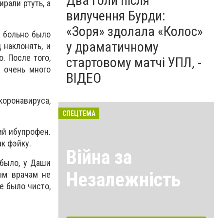
Два голи після
ирали ртуть, а
вилучення Бурди:
«Зоря» здолала «Колос»
в больно было
у драматичному
 наклонять, и
. После того,
стартовому матчі УПЛ, -
о очень много
ВІДЕО
коронавируса,
СПЕЦТЕМА
кий ибупрофен.
к фэйку.
Війна за
было, у Даши
Незалежність
ым врачам не
е было чисто,