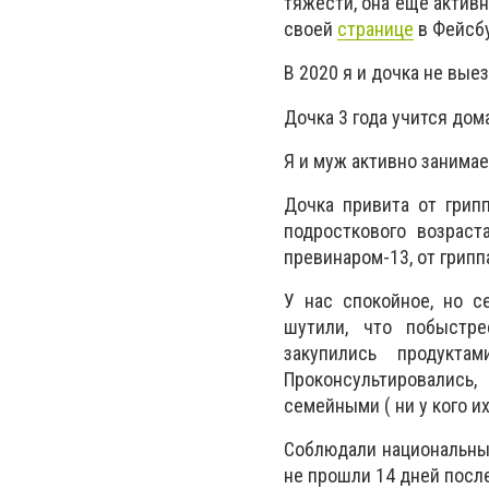
тяжести, она ещё активн
своей
странице
в Фейсбу
В 2020 я и дочка не вые
Дочка 3 года учится дом
Я и муж активно занима
Дочка привита от грип
подросткового возрас
превинаром-13, от грипп
У нас спокойное, но с
шутили, что побыстр
закупились продуктам
Проконсультировалис
семейными ( ни у кого и
Соблюдали национальный 
не прошли 14 дней посл