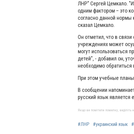
ЛНР" Сергей Цемкало. "
одним фактором – это ко
согласно данной нормы 
сказал Цемкало.
Он отметил, что в связи
учреждениях может осущ
могут использоваться п
детей", - добавил он, у
необходимо обратиться 
При этом учебные планы
В сообщении напоминаетс
русский язык является 
Якщо ви помітили помилку, виділіть нео
#ЛНР
#украинский язык
#