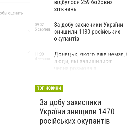
відбулося 259 бойових
зіткнень
тобы оценить
За добу захисники України
09:02
5 серпня
знищили 1130 російських
окупантів
Донецьк, якого вже немає, і
11:30
4 серпня
люди, які залишилися:
чесна розмова з
В’ячеславом Верховським
ЛЮДИ УКРАЇНСЬКОГО ДОНЕЦЬКА
ТОП НОВИНИ
За добу захисники
України знищили 1470
російських окупантів