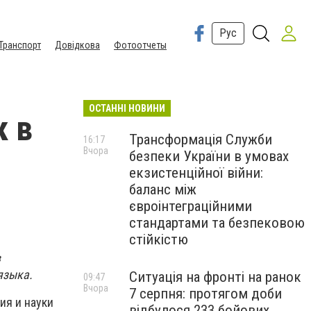
Рус
Транспорт
Довідкова
Фотоотчеты
ОСТАННІ НОВИНИ
к в
Трансформація Служби
16:17
Вчора
безпеки України в умовах
екзистенційної війни:
баланс між
євроінтеграційними
стандартами та безпековою
стійкістю
в
языка.
Ситуація на фронті на ранок
09:47
Вчора
7 серпня: протягом доби
ия и науки
відбулося 233 бойових