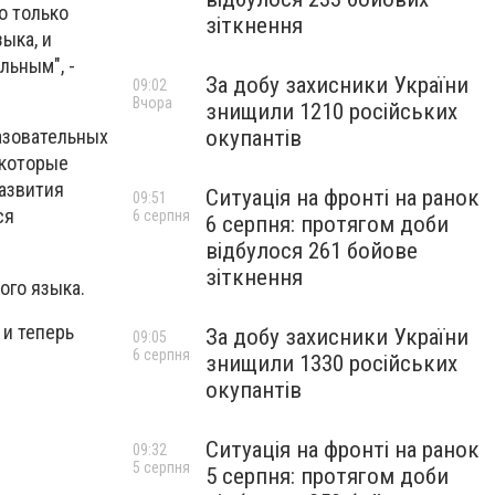
о только
зіткнення
ыка, и
льным", -
За добу захисники України
09:02
Вчора
знищили 1210 російських
окупантів
разовательных
 которые
развития
Ситуація на фронті на ранок
09:51
ся
6 серпня
6 серпня: протягом доби
відбулося 261 бойове
зіткнення
ого языка.
 и теперь
За добу захисники України
09:05
6 серпня
знищили 1330 російських
окупантів
Ситуація на фронті на ранок
09:32
5 серпня
5 серпня: протягом доби