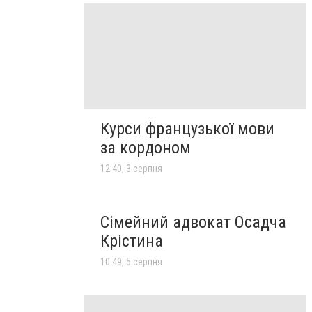
Курси французької мови
за кордоном
12:40, 3 серпня
Сімейний адвокат Осадча
Крістина
10:49, 5 серпня