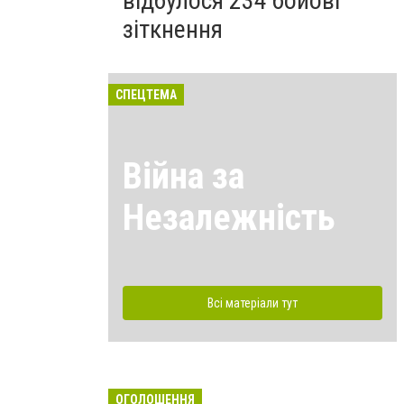
відбулося 234 бойові
зіткнення
СПЕЦТЕМА
Війна за
Незалежність
Всі матеріали тут
ОГОЛОШЕННЯ