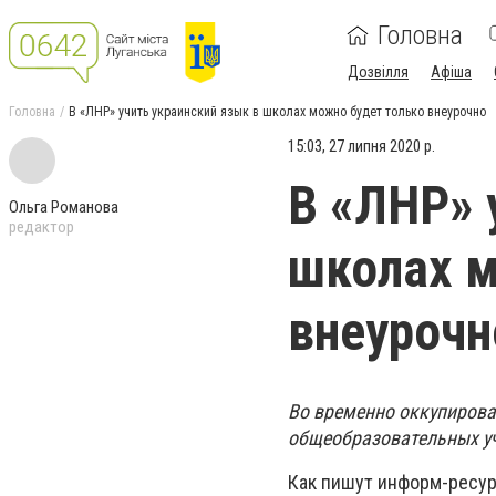
Головна
Дозвілля
Афіша
Головна
В «ЛНР» учить украинский язык в школах можно будет только внеурочно
15:03, 27 липня 2020 р.
В «ЛНР» 
Ольга Романова
редактор
школах м
внеурочн
Во временно оккупирова
общеобразовательных уч
Как пишут информ-ресур