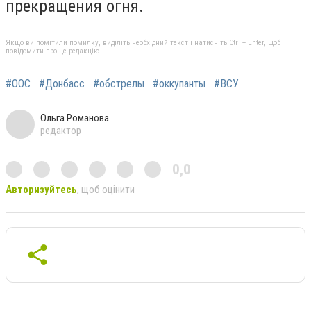
прекращения огня.
Якщо ви помітили помилку, виділіть необхідний текст і натисніть Ctrl + Enter, щоб
повідомити про це редакцію
#ООС
#Донбасс
#обстрелы
#оккупанты
#ВСУ
Ольга Романова
редактор
0,0
Авторизуйтесь
, щоб оцінити