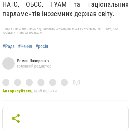
НАТО, ОБСЄ, ГУАМ та національних
парламентів іноземних держав світу.
Якщо ви помітили помилку, виділіть необхідний текст і натисніть Ctrl + Enter, щоб
повідомити про це редакцію
#Рада
#Чечня
#росія
Роман Лазоренко
головний редактор
0,0
Авторизуйтесь
, щоб оцінити