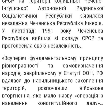
СРСР на території колишньої Чечено-
Інгушської Автономної Радянської
Соціалістичної Республіки з'явилася
незалежна Чеченська Республіка Ічкерія.
У листопаді 1991 року Чеченська
Республіка вийшла зі складу СРСР та
проголосила свою незалежність.
«Всупереч фундаментальному принципу
рівноправності та самовизначення
народів, закріпленому у Статуті ООН, РФ
вдалася до насильницького захоплення
територій, розпочавши військове
вторгнення, яке мало назву «операція з
наведення конституційного ладу»…