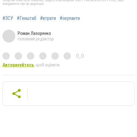
Якщо ви помітили помилку, виділіть необхідний текст і натисніть Ctrl + Enter, щоб
повідомити про це редакцію
#ЗСУ
#Генштаб
#втрати
#окупанти
Роман Лазоренко
головний редактор
0,0
Авторизуйтесь
, щоб оцінити