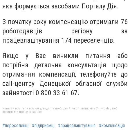
яка формується засобами Порталу Дія.
З початку року компенсацію отримали 76
роботодавців регіону за
працевлаштування 174 переселенців.
Якщо у Вас виникли питання або
потрібна детальна консультація щодо
отримання компенсації, телефонуйте до
call-центру Донецької обласної служби
зайнятості 0 800 33 61 67.
Якщо ви помітили помилку, виділіть необхідний текст і натисніть Ctrl + Enter, щоб
повідомити про це редакцію
#переселенці
#підприємці
#працевлаштування
#компенсація