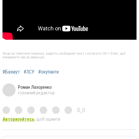
Якщо ви помітили помилку, виділіть необхідний текст і натисніть Ctrl + Enter, щоб
повідомити про це редакцію
#Бахмут
#ЗСУ
#окупанти
Роман Лазоренко
головний редактор
0,0
Авторизуйтесь
, щоб оцінити