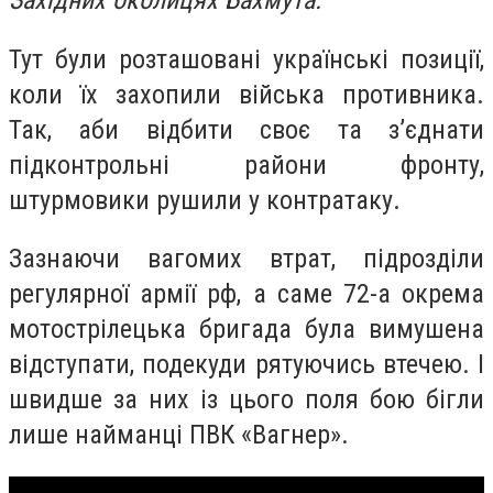
Західних околицях Бахмута.
Тут були розташовані українські позиції,
коли їх захопили війська противника.
Так, аби відбити своє та з’єднати
підконтрольні райони фронту,
штурмовики рушили у контратаку.
Зазнаючи вагомих втрат, підрозділи
регулярної армії рф, а саме 72-а окрема
мотострілецька бригада була вимушена
відступати, подекуди рятуючись втечею. І
швидше за них із цього поля бою бігли
лише найманці ПВК «Вагнер».