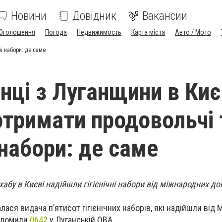
Новини
Довідник
Вакансии
Оголошення
Погода
Недвижимость
Карта міста
Авто / Мото
ні набори: де саме
нці з Луганщини в Киє
тримати продовольчі 
і набори: де саме
бу в Києві надійшли гігієнічні набори від міжнародних до
ася видача п’ятисот гігієнічних наборів, які надійшли від 
овідомили
0642
у Луганській ОВА.