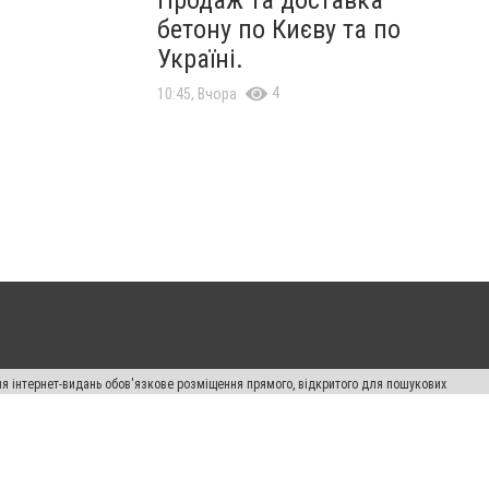
Продаж та доставка
бетону по Києву та по
Україні.
4
10:45, Вчора
Для інтернет-видань обов'язкове розміщення прямого, відкритого для пошукових
лама" публікуються на правах реклами.