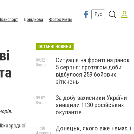
Рус
Транспорт
Довідкова
Фотоотчеты
ОСТАННІ НОВИНИ
ві
Ситуація на фронті на ранок
09:32
Вчора
5 серпня: протягом доби
та
відбулося 259 бойових
зіткнень
За добу захисники України
09:02
Вчора
знищили 1130 російських
норів.
окупантів
Міжнародної
Донецьк, якого вже немає, і
11:30
4 серпня