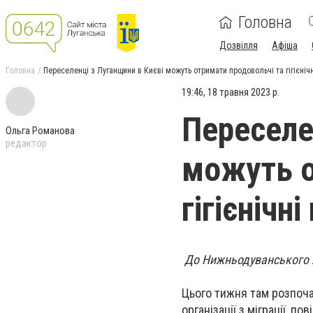
Головна
Дозвілля
Афіша
Головна
Переселенці з Луганщини в Києві можуть отримати продовольчі та гігієніч
19:46, 18 травня 2023 р.
Переселе
Ольга Романова
редактор
можуть о
гігієнічн
До Нижньодуванського ха
Цього тижня там розпочал
організації з міграції, п