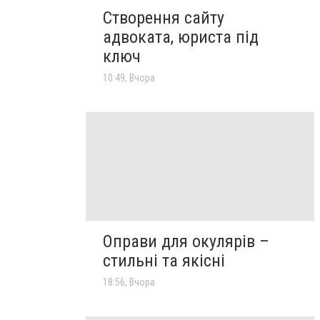
Створення сайту
адвоката, юриста під
ключ
10:49, Вчора
Оправи для окулярів –
стильні та якісні
18:56, Вчора