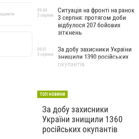
Ситуація на фронті на ранок
09:44
 оцінити
3 серпня
3 серпня: протягом доби
відбулося 207 бойових
зіткнень
За добу захисники України
09:01
3 серпня
знищили 1390 російських
окупантів
ТОП НОВИНИ
За добу захисники
України знищили 1360
російських окупантів