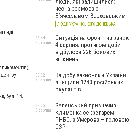
люди, які залишилися:
чесна розмова з
В’ячеславом Верховським
ЛЮДИ УКРАЇНСЬКОГО ДОНЕЦЬКА
игляді
Ситуація на фронті на ранок
09:44
4 серпня
4 серпня: протягом доби
відбулося 226 бойових
зіткнень
едикаментів),
За добу захисники України
 центру
09:02
4 серпня
знищили 1240 російських
окупантів
а, буд. 14.
Зеленський призначив
14:25
3 серпня
Клименка секретарем
РНБО, а Умєрова – головою
СЗР