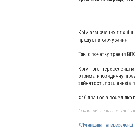
Крім зазначених гігієніч
продуктів харчування.
Так, з початку травня ВП
Крім того, переселенці 
отримати юридичну, прав
зайнятості, працівників 
Хаб працює з понеділка по
Якщо ви помітили помилку, виділіть нео
#Луганщина
#переселенці