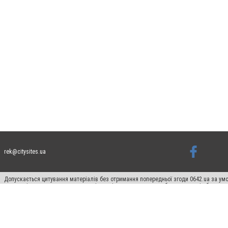
rek@citysites.ua
Допускається цитування матеріалів без отримання попередньої згоди 0642.ua за умо
систем гіперпосилання на цитовані статті не нижче другого абзацу в тексті або в я
Матеріали з плашками "Новини компаній", "Промо", "Партнерський матеріал", "Партнер