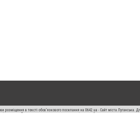
ви розміщення в тексті обов'язкового посилання на 0642.ua - Сайт міста Луганська. 
кості джерела. Порушення виняткових прав переслідується Законом.
ський спецпроєкт", "Політичні новини", "Пресреліз", "PR", "Офіційно", "Політична рек