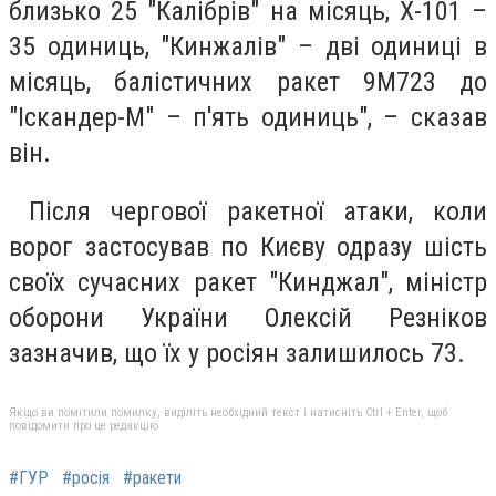
близько 25 "Калібрів" на місяць, Х-101 –
35 одиниць, "Кинжалів" – дві одиниці в
місяць, балістичних ракет 9М723 до
"Іскандер-М" – п'ять одиниць", – сказав
він.
Після чергової ракетної атаки, коли
ворог застосував по Києву одразу шість
своїх сучасних ракет "Кинджал", міністр
оборони України Олексій Резніков
зазначив, що їх у росіян залишилось 73.
Якщо ви помітили помилку, виділіть необхідний текст і натисніть Ctrl + Enter, щоб
повідомити про це редакцію
#ГУР
#росія
#ракети