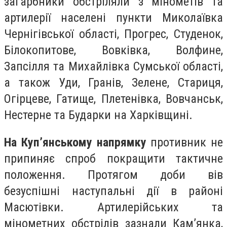
загарбники обстріляли з мінометів та
артилерії населені пункти Миколаївка
Чернігівської області, Прогрес, Студенок,
Білокопитове, Вовківка, Волфине,
Запсілля та Михайлівка Сумської області,
а також Уди, Гранів, Зелене, Стариця,
Огірцеве, Гатище, Плетенівка, Вовчанськ,
Нестерне та Бударки на Харківщині.
На Куп’янському напрямку
противник не
припиняє спроб покращити тактичне
положення. Протягом доби вів
безуспішні наступальні дії в районі
Масютівки. Артилерійських та
мінометних обстрілів зазнали Кам’янка,