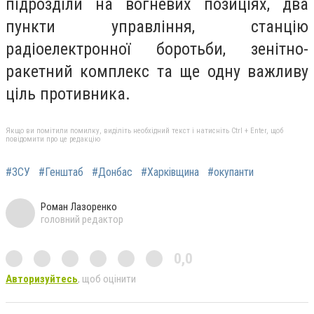
підрозділи на вогневих позиціях, два
пункти управління, станцію
радіоелектронної боротьби, зенітно-
ракетний комплекс та ще одну важливу
ціль противника.
Якщо ви помітили помилку, виділіть необхідний текст і натисніть Ctrl + Enter, щоб
повідомити про це редакцію
#ЗСУ
#Генштаб
#Донбас
#Харківщина
#окупанти
Роман Лазоренко
головний редактор
0,0
Авторизуйтесь
, щоб оцінити