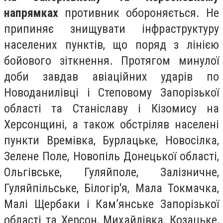
напрямках
противник обороняється. Не
припиняє знищувати інфраструктуру
населених пунктів, що поряд з лінією
бойового зіткнення. Протягом минулої
доби завдав авіаційних ударів по
Новоданилівці і Степовому Запорізької
області та Станіславу і Кізомису на
Херсонщині, а також обстріляв населені
пункти Времівка, Бурлацьке, Новосілка,
Зелене Поле, Новопіль Донецької області,
Ольгівське, Гуляйполе, Залізничне,
Гуляйпільське, Білогір'я, Мала Токмачка,
Малі Щербаки і Кам’янське Запорізької
області та Херсон, Михайлівка, Козацьке,