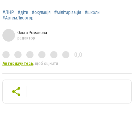
#ЛНР
#діти
#окупація
#мілітарізація
#школи
#АртемЛисогор
Ольга Романова
редактор
0,0
Авторизуйтесь
, щоб оцінити