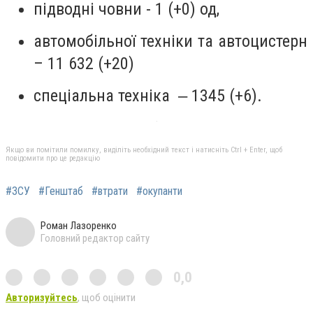
підводні човни - 1 (+0) од,
автомобільної техніки та автоцистерн
– 11 632 (+20)
спеціальна техніка ‒ 1345 (+6).
Якщо ви помітили помилку, виділіть необхідний текст і натисніть Ctrl + Enter, щоб
повідомити про це редакцію
#ЗСУ
#Генштаб
#втрати
#окупанти
Роман Лазоренко
Головний редактор сайту
0,0
Авторизуйтесь
, щоб оцінити