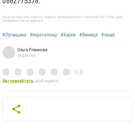
0662775378.
Якщо ви помітили помилку, виділіть необхідний текст і натисніть Ctrl + Enter, щоб
повідомити про це редакцію
#Луганщина
#переселенці
#Харків
#Винниця
#лікарі
Ольга Романова
редактор
0,0
Авторизуйтесь
, щоб оцінити